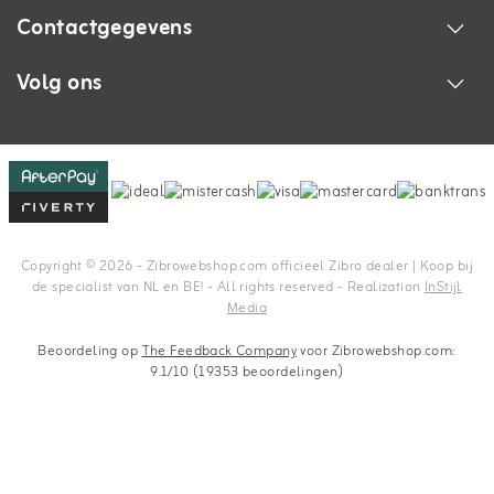
Contactgegevens
Volg ons
Copyright © 2026 - Zibrowebshop.com officieel Zibro dealer | Koop bij
de specialist van NL en BE! - All rights reserved - Realization
InStijl
Media
Beoordeling op
The Feedback Company
voor Zibrowebshop.com:
9.1/10 (19353 beoordelingen)