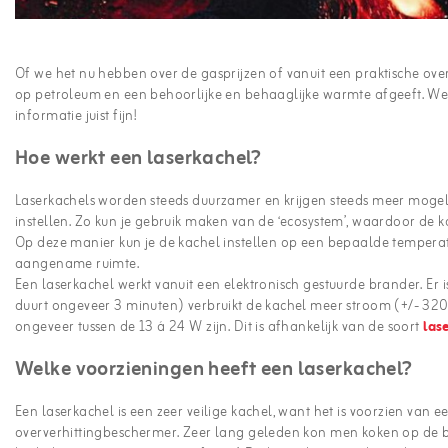
Of we het nu hebben over de gasprijzen of vanuit een praktische overw
op petroleum en een behoorlijke en behaaglijke warmte afgeeft. Well
informatie juist fijn!
Hoe werkt een laserkachel?
Laserkachels worden steeds duurzamer en krijgen steeds meer mogeli
instellen. Zo kun je gebruik maken van de ‘ecosystem’, waardoor de k
Op deze manier kun je de kachel instellen op een bepaalde temperat
aangename ruimte.
Een laserkachel werkt vanuit een elektronisch gestuurde brander. Er i
duurt ongeveer 3 minuten) verbruikt de kachel meer stroom (+/- 320
ongeveer tussen de 13 á 24 W zijn. Dit is afhankelijk van de soort
las
Welke voorzieningen heeft een laserkachel?
Een laserkachel is een zeer veilige kachel, want het is voorzien van 
oververhittingbeschermer. Zeer lang geleden kon men koken op de bo