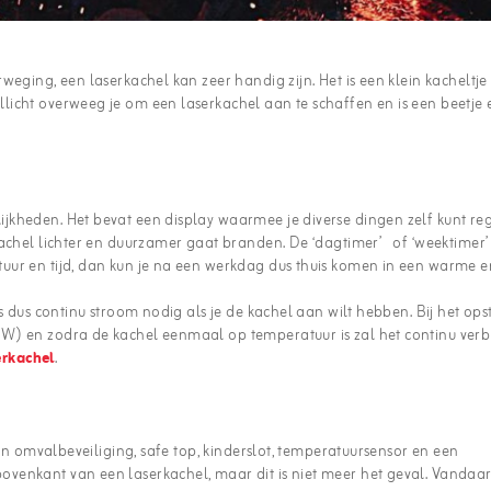
eging, een laserkachel kan zeer handig zijn. Het is een klein kacheltje
icht overweeg je om een laserkachel aan te schaffen en is een beetje 
jkheden. Het bevat een display waarmee je diverse dingen zelf kunt re
achel lichter en duurzamer gaat branden. De ‘dagtimer’ of ‘weektimer’ i
uur en tijd, dan kun je na een werkdag dus thuis komen in een warme e
s dus continu stroom nodig als je de kachel aan wilt hebben. Bij het opst
W) en zodra de kachel eenmaal op temperatuur is zal het continu verb
erkachel
.
een omvalbeveiliging, safe top, kinderslot, temperatuursensor en een
venkant van een laserkachel, maar dit is niet meer het geval. Vandaar