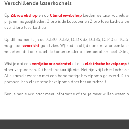
Verschillende laserkachels
Op
Zibrowebshop
en op
Climatewebshop
bieden we laserkachels aan
prijs en mogelijkheden. Zibro is de koploper en Zibro laserkachels bev
over Zibro laserkachels.
Op dit moment zijn de LC130, LC132, LC DX 32, LC135, LC140 en LC150 
volgende
overzicht
goed zien. Wij raden altijd aan om voor een kach
verzekerd dat de kachel de kamer sneller op temperatuur heeft. Stel 
Wist je dat een
verrijdbaar onderstel
of een
elektrische hevelpomp
h
vloer verplaatsen. Dit hoeft natuurlijk niet. Het zijn vrij lichte kach
Alle kachels worden met een handmatige hevelpomp geleverd. Dit ho
pompen. Een elektrische hevelpomp doet het uit zichzelf.
Ben je benieuwd naar meer informatie of zou je meer willen weten o