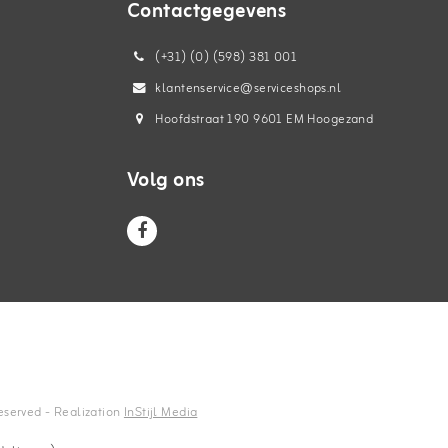
Contactgegevens
(+31) (0) (598) 381 001
klantenservice@serviceshops.nl
Hoofdstraat 190 9601 EM Hoogezand
Volg ons
reserved - Realization
InStijl Media