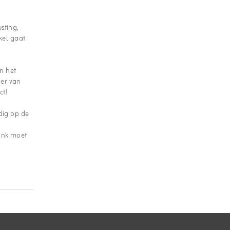
sting,
ikel gaat
n het
 er van
ct!
dig op de
tank moet