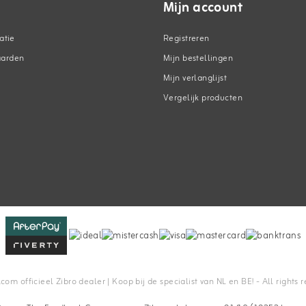
Mijn account
atie
Registreren
aarden
Mijn bestellingen
Mijn verlanglijst
Vergelijk producten
n
m officieel Zibro dealer | Koop bij de specialist van NL en BE! - All rights 