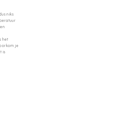
dus niks
mperatuur
een
s het
voorkom je
 is