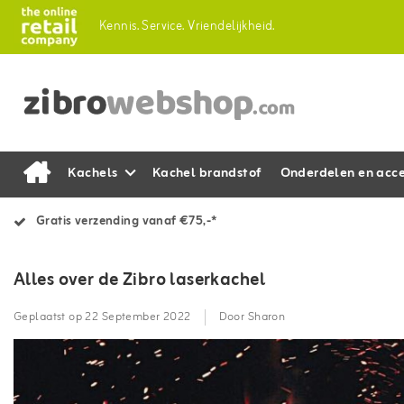
Kennis.
Service.
Vriendelijkheid.
Kachels
Kachel brandstof
Onderdelen en acce
Gratis verzending vanaf €75,-*
Alles over de Zibro laserkachel
Geplaatst op
22 September 2022
Door Sharon