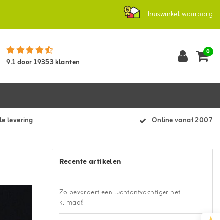
Thuiswinkel waarborg
0
9.1
door
19353
klanten
le levering
Online vanaf 2007
Recente artikelen
Zo bevordert een luchtontvochtiger het
klimaat!