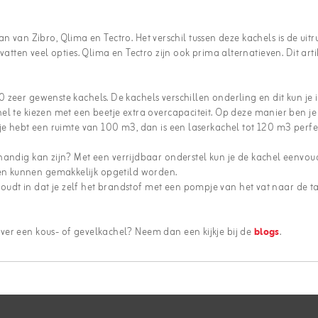
 van Zibro, Qlima en Tectro. Het verschil tussen deze kachels is de uitru
atten veel opties. Qlima en Tectro zijn ook prima alternatieven. Dit art
zeer gewenste kachels. De kachels verschillen onderling en dit kun je i
el te kiezen met een beetje extra overcapaciteit. Op deze manier ben je
je hebt een ruimte van 100 m3, dan is een laserkachel tot 120 m3 perfe
andig kan zijn? Met een verrijdbaar onderstel kun je de kachel eenvou
els en kunnen gemakkelijk opgetild worden.
udt in dat je zelf het brandstof met een pompje van het vat naar de 
ver een kous- of gevelkachel? Neem dan een kijkje bij de
blogs
.