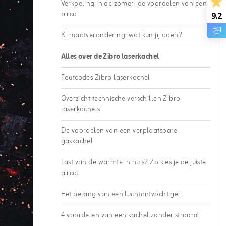
Verkoeling in de zomer: de voordelen van een
airco
9.2
Klimaatverandering: wat kun jij doen?
Alles over de Zibro laserkachel
Foutcodes Zibro laserkachel
Overzicht technische verschillen Zibro
laserkachels
De voordelen van een verplaatsbare
gaskachel
Last van de warmte in huis? Zo kies je de juiste
airco!
Het belang van een luchtontvochtiger
4 voordelen van een kachel zonder stroom!