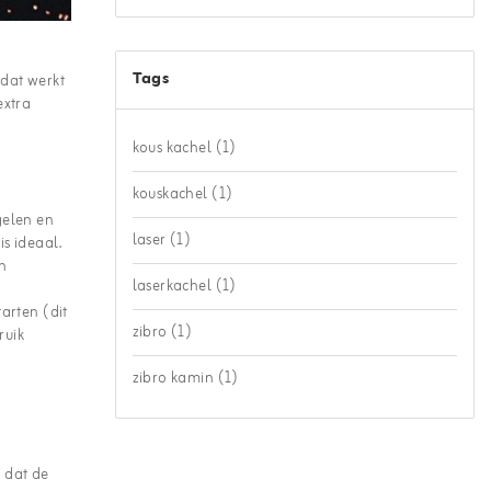
Tags
 dat werkt
extra
kous kachel
(1)
kouskachel
(1)
gelen en
laser
(1)
s ideaal.
n
laserkachel
(1)
arten (dit
zibro
(1)
ruik
zibro kamin
(1)
 dat de