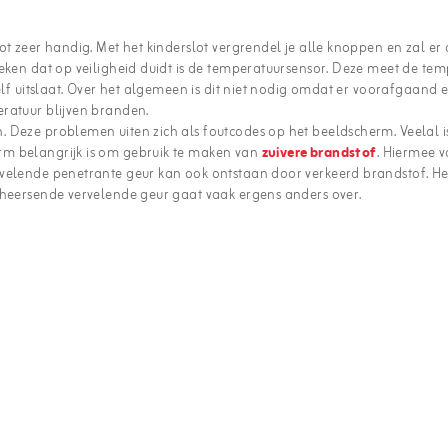
t zeer handig. Met het kinderslot vergrendel je alle knoppen en zal er 
teken dat op veiligheid duidt is de temperatuursensor. Deze meet de te
elf uitslaat. Over het algemeen is dit niet nodig omdat er voorafgaand 
eratuur blijven branden.
 Deze problemen uiten zich als foutcodes op het beeldscherm. Veelal i
rm belangrijk is om gebruik te maken van
zuivere brandstof
. Hiermee 
rvelende penetrante geur kan ook ontstaan door verkeerd brandstof. Het
rheersende vervelende geur gaat vaak ergens anders over.