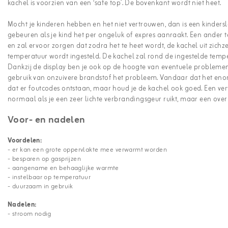
kachel is voorzien van een ‘safe top’. De bovenkant wordt niet heet.
Mocht je kinderen hebben en het niet vertrouwen, dan is een kinderslo
gebeuren als je kind het per ongeluk of expres aanraakt. Een ander 
en zal ervoor zorgen dat zodra het te heet wordt, de kachel uit zichz
temperatuur wordt ingesteld. De kachel zal rond de ingestelde temp
Dankzij de display ben je ook op de hoogte van eventuele problemen.
gebruik van onzuivere brandstof het probleem. Vandaar dat het eno
dat er foutcodes ontstaan, maar houd je de kachel ook goed. Een ve
normaal als je een zeer lichte verbrandingsgeur ruikt, maar een ove
Voor- en nadelen
Voordelen:
- er kan een grote oppervlakte mee verwarmt worden
- besparen op gasprijzen
- aangename en behaaglijke warmte
- instelbaar op temperatuur
- duurzaam in gebruik
Nadelen:
- stroom nodig