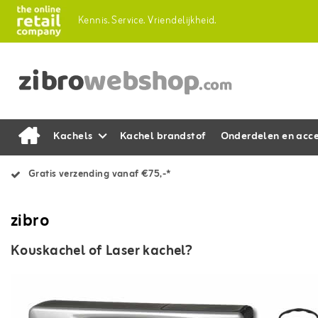
Kennis.
Service.
Vriendelijkheid.
Kachels
Kachel brandstof
Onderdelen en acce
Gratis verzending vanaf €75,-*
zibro
Kouskachel of Laser kachel?