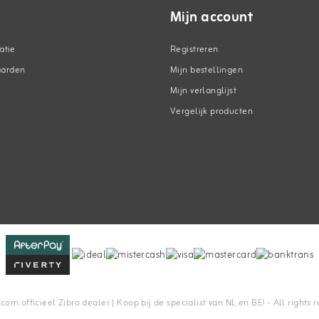
Mijn account
atie
Registreren
aarden
Mijn bestellingen
Mijn verlanglijst
Vergelijk producten
n
m officieel Zibro dealer | Koop bij de specialist van NL en BE! - All rights 