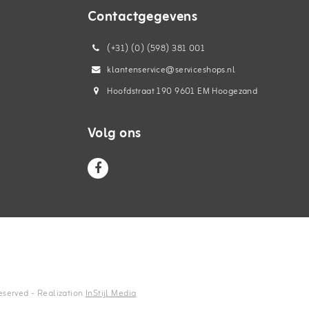
Contactgegevens
(+31) (0) (598) 381 001
klantenservice@serviceshops.nl
Hoofdstraat 190 9601 EM Hoogezand
Volg ons
reserved - Realization
InStijl Media