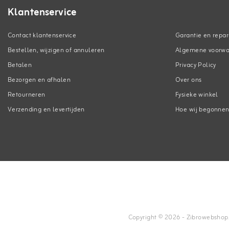
Klantenservice
Contact klantenservice
Garantie en repar
Bestellen, wijzigen of annuleren
Algemene voorw
Betalen
Privacy Policy
Bezorgen en afhalen
Over ons
Retourneren
Fysieke winkel
Verzending en levertijden
Hoe wij begonne
Copyright © 2026 - Zibrowebshop.co