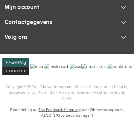
Mijn account
Contactgegevens
Volg ons
Copyright © 2026 - Zibrowebshop.com officieel Zibro dealer | Koop bij
de specialist van NL en BE! - All rights reserved - Realization
InStijl
Media
Beoordeling op
The Feedback Company
voor Zibrowebshop.com:
9.1/10 (19353 beoordelingen)