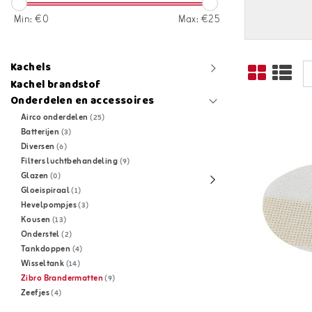
Min: €
0
Max: €
25
Kachels
Kachel brandstof
Onderdelen en accessoires
Airco onderdelen
(25)
Batterijen
(3)
Diversen
(6)
Filters luchtbehandeling
(9)
Glazen
(0)
Gloeispiraal
(1)
Hevelpompjes
(3)
Kousen
(13)
Onderstel
(2)
Tankdoppen
(4)
Wisseltank
(14)
Zibro Brandermatten
(9)
Zeefjes
(4)