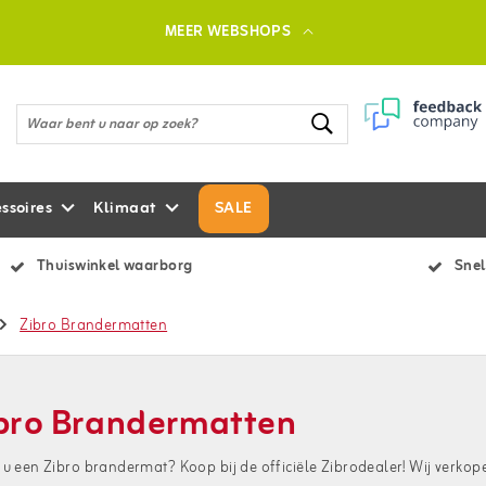
MEER WEBSHOPS
ssoires
Klimaat
SALE
Thuiswinkel waarborg
Snel
Zibro Brandermatten
bro Brandermatten
 u een Zibro brandermat? Koop bij de officiële Zibrodealer! Wij verkop