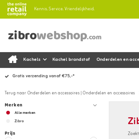
Kennis.
Service.
Vriendelijkheid.
Kachels
Kachel brandstof
Onderdelen en acce
Gratis verzending vanaf €75,-*
Terug naar Onderdelen en accessoires
|
Onderdelen en accessoires
Merken
Alle merken
Zi
Zibro
Prijs
Zoekt