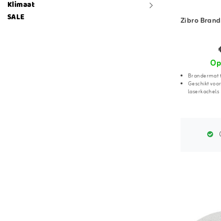
Klimaat
SALE
Zibro Brand
Op
Brandermat t
Geschikt voor
laserkachels
G