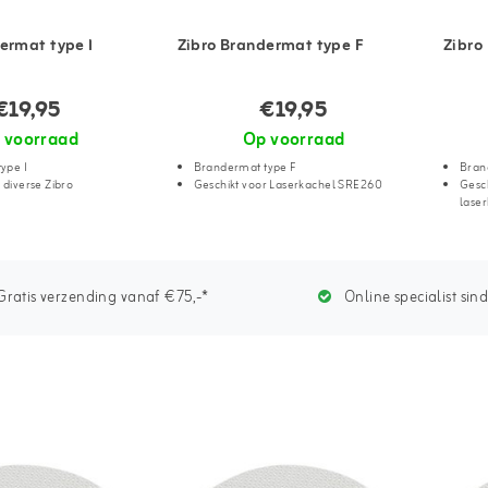
ermat type I
Zibro Brandermat type F
Zibro
€19,95
€19,95
 voorraad
Op voorraad
ype I
Brandermat type F
Bran
 diverse Zibro
Geschikt voor Laserkachel SRE260
Gesch
lase
ratis verzending vanaf €75,-*
Online specialist sin