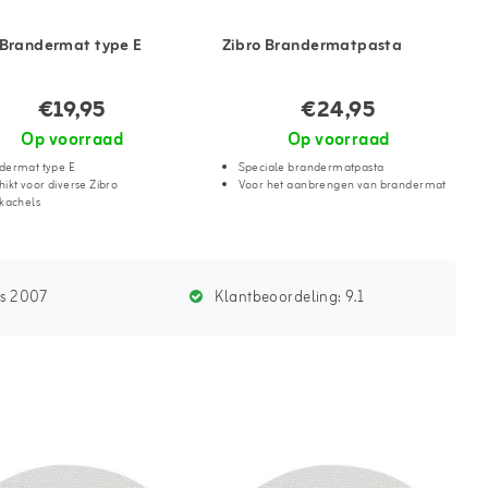
 Brandermat type E
Zibro Brandermatpasta
€19,95
€24,95
Op voorraad
Op voorraad
dermat type E
Speciale brandermatpasta
ikt voor diverse Zibro
Voor het aanbrengen van brandermat
rkachels
ds 2007
Klantbeoordeling:
9.1