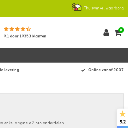
Thuiswinkel waarborg
0
9.1
door
19353
klanten
le levering
Online vanaf 2007
9.2
en enkel originele Zibro onderdelen