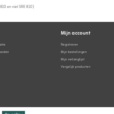
E810 en niet SRE 810)
Mijn account
atie
Registreren
aarden
Mijn bestellingen
Mijn verlanglijst
Vergelijk producten
n