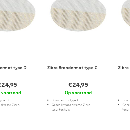
dermat type D
Zibro Brandermat type C
Zibro
€24,95
€24,95
 voorraad
Op voorraad
type D
Brandermat type C
Bran
 diverse Zibro
Geschikt voor diverse Zibro
Gesch
laserkachels
lase