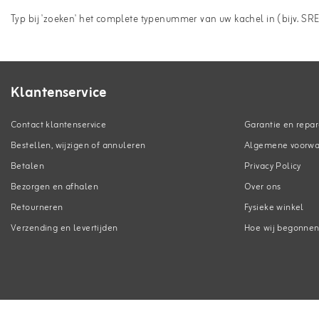
Typ bij 'zoeken' het complete typenummer van uw kachel in (bijv. SR
Klantenservice
Contact klantenservice
Garantie en repar
Bestellen, wijzigen of annuleren
Algemene voorw
Betalen
Privacy Policy
Bezorgen en afhalen
Over ons
Retourneren
Fysieke winkel
Verzending en levertijden
Hoe wij begonne