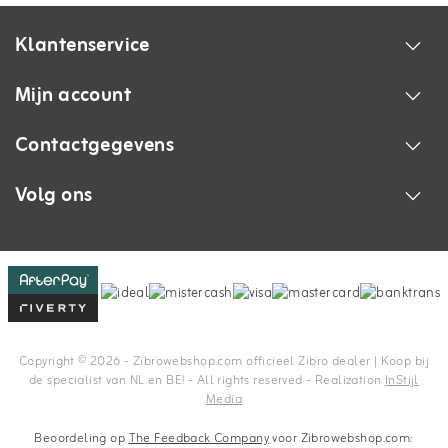
Klantenservice
Mijn account
Contactgegevens
Volg ons
Copyright © 2026 - Zibrowebshop.com officieel Zibro dealer | Koop bij
de specialist van NL en BE! - All rights reserved - Realization
InStijl
Media
Beoordeling op
The Feedback Company
voor Zibrowebshop.com: