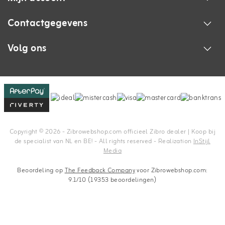
Contactgegevens
Volg ons
Copyright © 2026 - Zibrowebshop.com officieel Zibro dealer | Koop bij
de specialist van NL en BE! - All rights reserved - Realization
InStijl
Media
Beoordeling op
The Feedback Company
voor Zibrowebshop.com:
9.1/10 (19353 beoordelingen)