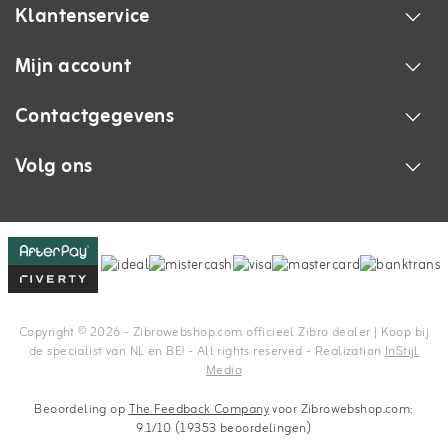
Klantenservice
Mijn account
Contactgegevens
Volg ons
Copyright © 2026 - Zibrowebshop.com officieel Zibro dealer | Koop bij
de specialist van NL en BE! - All rights reserved - Realization
InStijl
Media
Beoordeling op
The Feedback Company
voor Zibrowebshop.com:
9.1/10 (19353 beoordelingen)