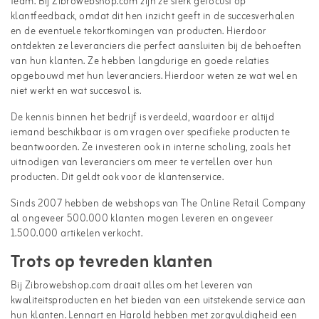
team. Bij Zibrowebshop.com zijn ze sterk gefocust op
klantfeedback, omdat dit hen inzicht geeft in de succesverhalen
en de eventuele tekortkomingen van producten. Hierdoor
ontdekten ze leveranciers die perfect aansluiten bij de behoeften
van hun klanten. Ze hebben langdurige en goede relaties
opgebouwd met hun leveranciers. Hierdoor weten ze wat wel en
niet werkt en wat succesvol is.
De kennis binnen het bedrijf is verdeeld, waardoor er altijd
iemand beschikbaar is om vragen over specifieke producten te
beantwoorden. Ze investeren ook in interne scholing, zoals het
uitnodigen van leveranciers om meer te vertellen over hun
producten. Dit geldt ook voor de klantenservice.
Sinds 2007 hebben de webshops van The Online Retail Company
al ongeveer 500.000 klanten mogen leveren en ongeveer
1.500.000 artikelen verkocht.
Trots op tevreden klanten
Bij Zibrowebshop.com draait alles om het leveren van
kwaliteitsproducten en het bieden van een uitstekende service aan
hun klanten. Lennart en Harold hebben met zorgvuldigheid een