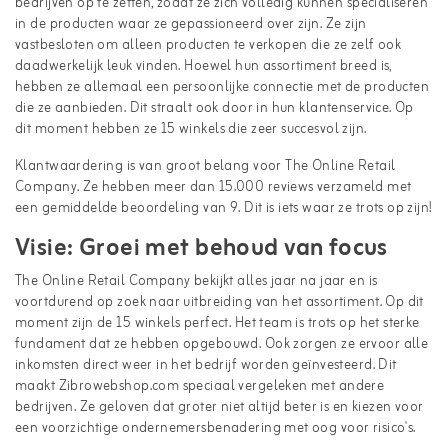
bedrijven op te zetten, zodat ze zich volledig kunnen specialiseren
in de producten waar ze gepassioneerd over zijn. Ze zijn
vastbesloten om alleen producten te verkopen die ze zelf ook
daadwerkelijk leuk vinden. Hoewel hun assortiment breed is,
hebben ze allemaal een persoonlijke connectie met de producten
die ze aanbieden. Dit straalt ook door in hun klantenservice. Op
dit moment hebben ze 15 winkels die zeer succesvol zijn.
Klantwaardering is van groot belang voor The Online Retail
Company. Ze hebben meer dan 15.000 reviews verzameld met
een gemiddelde beoordeling van 9. Dit is iets waar ze trots op zijn!
Visie: Groei met behoud van focus
The Online Retail Company bekijkt alles jaar na jaar en is
voortdurend op zoek naar uitbreiding van het assortiment. Op dit
moment zijn de 15 winkels perfect. Het team is trots op het sterke
fundament dat ze hebben opgebouwd. Ook zorgen ze ervoor alle
inkomsten direct weer in het bedrijf worden geïnvesteerd. Dit
maakt Zibrowebshop.com speciaal vergeleken met andere
bedrijven. Ze geloven dat groter niet altijd beter is en kiezen voor
een voorzichtige ondernemersbenadering met oog voor risico's.