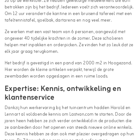
zo op de werkvloer. Ze hebben geweldige medewerkers die echt
betrokken zijn bij het bedrijf. Iedereen voelt zich verantwoordelijk.
Om 12 uur verandert de kantine in een bruisend tafereel met een
tafeltennistafel, sjoelbak, dartarena en nog veel meer.
Ze werken met een vast team van 6 personen, aangevuld met
ongeveer 40 tijdelijke krachten in de zomer. Deze scholieren
helpen met inpakken en orderpicken. Ze vinden het zo leuk dat ze
elk jaar graag terugkomen.
Het bedrijf is gevestigd in een pand van 2000 m2 in Hoogezand.
Hier worden de kleine artikelen verpakt, terwijl de grote
zwembaden worden opgeslagen in een ruime loods.
Expertise: Kennis, ontwikkeling en
klantenservice
Dankzij hun werkervaring bij het tuincentrum hadden Harold en
Lennart al voldoende kennis om Lastvan.com te starten. Door de
jaren heen hebben ze zich verder ontwikkeld in de producten die
ze aanbieden door het openen van steeds nieuwe online winkels.
Deze kennis hebben ze dan ook met plezier overgedragen op hun