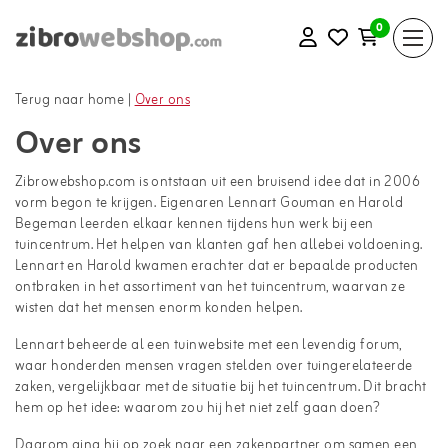
0
Terug naar home
|
Over ons
Over ons
Zibrowebshop.com is ontstaan uit een bruisend idee dat in 2006
vorm begon te krijgen. Eigenaren Lennart Gouman en Harold
Begeman leerden elkaar kennen tijdens hun werk bij een
tuincentrum. Het helpen van klanten gaf hen allebei voldoening.
Lennart en Harold kwamen erachter dat er bepaalde producten
ontbraken in het assortiment van het tuincentrum, waarvan ze
wisten dat het mensen enorm konden helpen.
Lennart beheerde al een tuinwebsite met een levendig forum,
waar honderden mensen vragen stelden over tuingerelateerde
zaken, vergelijkbaar met de situatie bij het tuincentrum. Dit bracht
hem op het idee: waarom zou hij het niet zelf gaan doen?
Daarom ging hij op zoek naar een zakenpartner om samen een