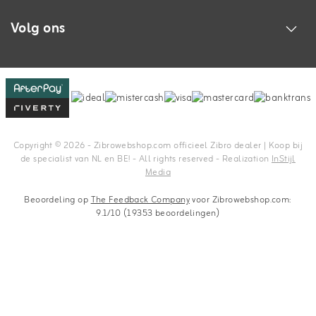
Volg ons
Copyright © 2026 - Zibrowebshop.com officieel Zibro dealer | Koop bij
de specialist van NL en BE! - All rights reserved - Realization
InStijl
Media
Beoordeling op
The Feedback Company
voor Zibrowebshop.com:
9.1/10 (19353 beoordelingen)