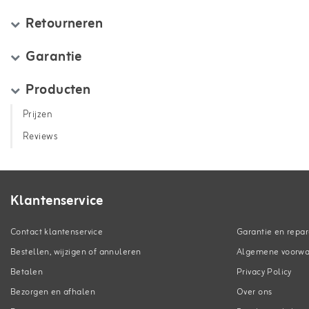
Retourneren
Garantie
Producten
Prijzen
Reviews
Klantenservice
Contact klantenservice
Garantie en repar
Bestellen, wijzigen of annuleren
Algemene voorw
Betalen
Privacy Policy
Bezorgen en afhalen
Over ons