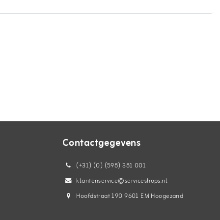
Contactgegevens
(+31) (0) (598) 381 001
klantenservice@serviceshops.nl
Hoofdstraat 190 9601 EM Hoogezand