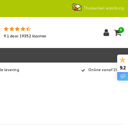
Thuiswinkel waarborg
0
9.1
door
19352
klanten
9.2
le levering
Online vanaf 2007