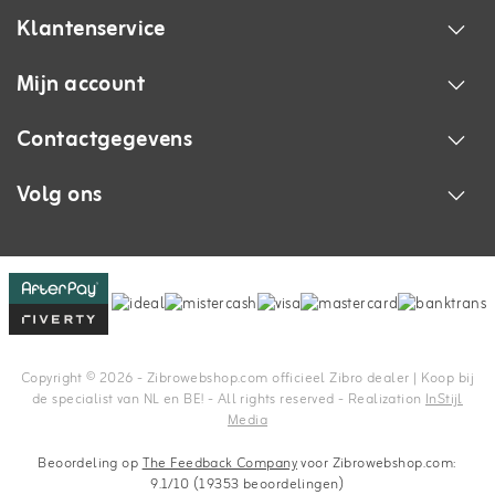
Klantenservice
Mijn account
Contactgegevens
Volg ons
Copyright © 2026 - Zibrowebshop.com officieel Zibro dealer | Koop bij
de specialist van NL en BE! - All rights reserved - Realization
InStijl
Media
Beoordeling op
The Feedback Company
voor Zibrowebshop.com:
9.1/10 (19353 beoordelingen)