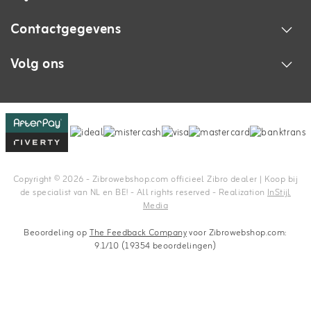
Contactgegevens
Volg ons
Copyright © 2026 - Zibrowebshop.com officieel Zibro dealer | Koop bij
de specialist van NL en BE! - All rights reserved - Realization
InStijl
Media
Beoordeling op
The Feedback Company
voor Zibrowebshop.com:
9.1/10 (19354 beoordelingen)