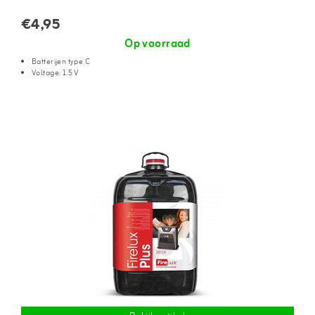
€4,95
Op voorraad
Batterijen type C
Voltage: 1.5 V