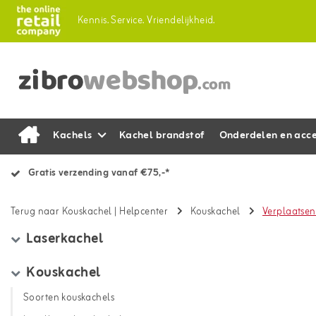
Kennis.
Service.
Vriendelijkheid.
Kachels
Kachel brandstof
Onderdelen en acce
Gratis verzending vanaf €75,-*
Terug naar Kouskachel
|
Helpcenter
Kouskachel
Verplaatsen
Laserkachel
Kouskachel
Soorten kouskachels