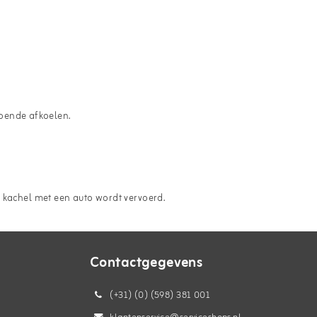
ldoende afkoelen.
e kachel met een auto wordt vervoerd.
Contactgegevens
(+31) (0) (598) 381 001