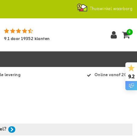
Thuiswinkel waarborg
0
9.1
door
19352
klanten
le levering
Online vanaf 2007
9.2
el?