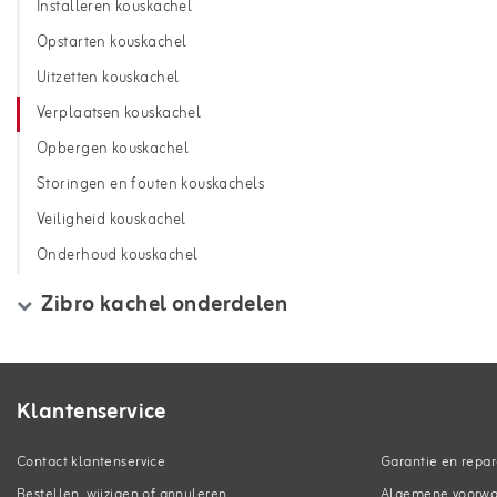
Installeren kouskachel
Opstarten kouskachel
Uitzetten kouskachel
Verplaatsen kouskachel
Opbergen kouskachel
Storingen en fouten kouskachels
Veiligheid kouskachel
Onderhoud kouskachel
Zibro kachel onderdelen
Klantenservice
Contact klantenservice
Garantie en repar
Bestellen, wijzigen of annuleren
Algemene voorw