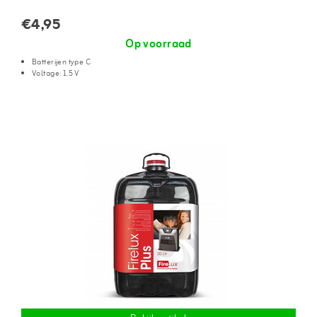
€4,95
Op voorraad
Batterijen type C
Voltage: 1.5 V