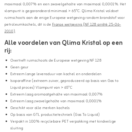
maximaal 0,007% en een zwavelgehalte van maximaal 0,0001%. Het
vlampunt is gegarandeerd minimaal > 65°C. Qlima Kristal voldoet
ruimschoots aan de enige Europese wetgeving rondom brandstof voor
petroleumkachels, dit is de
Franse wetgeving (NF 128 arr
ê
t
é
25-06-
2010)
.
Alle voordelen van Qlima Kristal op een
rij:
Overtreft ruimschoots de Europese wetgeving NF 128
Geen geur
Extreem lange levensduur van kachel en onderdelen
Isoparaffine (extreem zuiver, geproduceerd op basis van Gas to
Liquid proces) Vlampunt van > 65°C
Extreem laag aromaatgehalte van maximaal 0,007%
Extreem laag zwavelgehalte van maximaal 0,0001%
Geschikt voor alle merken kachels
Op basis van GTL productietechniek (Gas To Liquid)
Verpakt in 100% recyclebare PET verpakking met kindveilige
sluiting