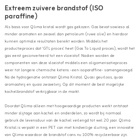
Extreem zuivere brandstof (ISO
paraffine)
Als basis voor Qlima kristal wordt gas gekozen. Gas bevat sowieso al
minder aromaten en zwavel dan petroleum (ruwe olie) en hierdoor
kunnen optimale resultaten bereikt worden. Middels het
productieproces dat ‘GTL proces’ heet (Gas To Liquid proces), wordt het
gas eerst geconverteerd tot een vloeistof. Nadien worden de
componenten van deze vloeistof middels een oligomerisatieproces
weer tot langere chemische ketens -een isoparaffine- samengevoegd.
Na de hydrogenatie ontstaat Qlima Kristal. Quasi geurloos, quasi
aromaatvrij en quasi zwavelvrij. Op dit moment de best mogelijke
kachelbrandstof verkrijgbaar in de markt.
Doordat Qlima alleen met hoogwaardige producten werkt ontstaat
minder slijtage aan kachel en onderdelen, zo wordt bij normaal
gebruik de levensduur van de kachel verlengd tot wel 20 jaar. Qlima
Kristal is verpakt in een PET can met kindveilige sluiting, een innovatie
van Qlima waardoor de brandstof cans nu 100% recycleerbaar zijn.