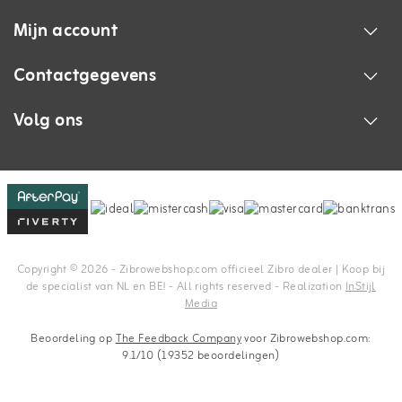
Mijn account
Contactgegevens
Volg ons
Copyright © 2026 - Zibrowebshop.com officieel Zibro dealer | Koop bij
de specialist van NL en BE! - All rights reserved - Realization
InStijl
Media
Beoordeling op
The Feedback Company
voor Zibrowebshop.com:
9.1/10 (19352 beoordelingen)