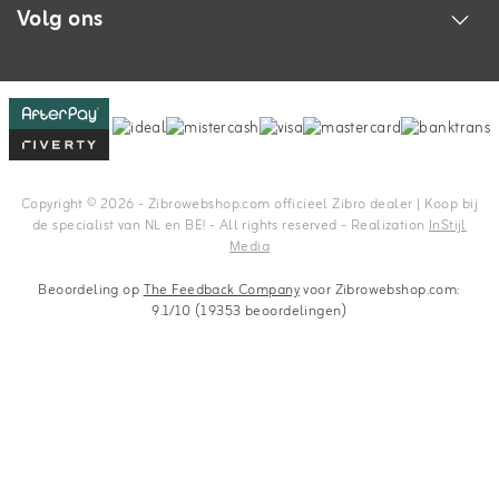
Volg ons
Copyright © 2026 - Zibrowebshop.com officieel Zibro dealer | Koop bij
de specialist van NL en BE! - All rights reserved - Realization
InStijl
Media
Beoordeling op
The Feedback Company
voor Zibrowebshop.com:
9.1/10 (19353 beoordelingen)