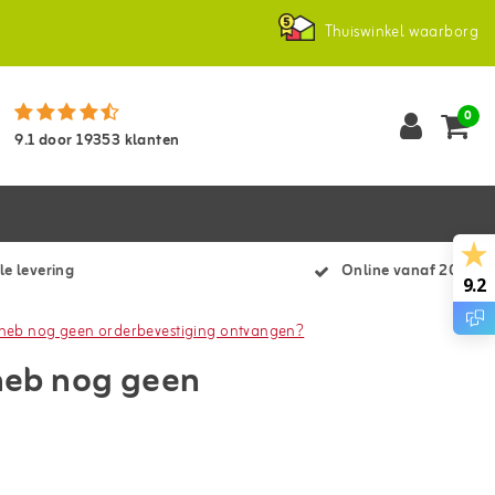
Thuiswinkel waarborg
0
9.1
door
19353
klanten
le levering
Online vanaf 2007
9.2
r heb nog geen orderbevestiging ontvangen?
 heb nog geen