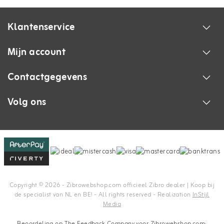
Klantenservice
Mijn account
Contactgegevens
Volg ons
Copyright © 2026 - Zibrowebshop.com officieel Zibro dealer | Koop bij
de specialist van NL en BE! - All rights reserved - Realization
InStijl
Media
Beoordeling op
The Feedback Company
voor Zibrowebshop.com: