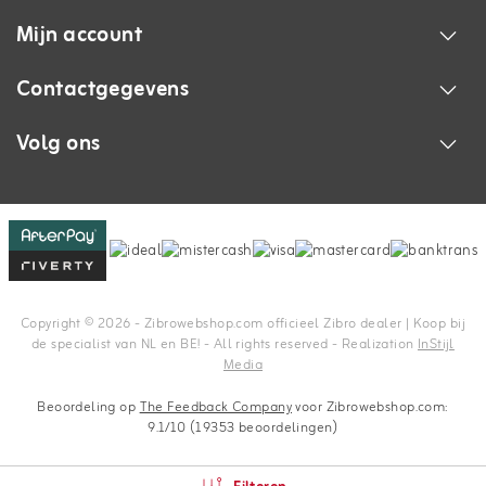
Mijn account
Contactgegevens
Volg ons
Copyright © 2026 - Zibrowebshop.com officieel Zibro dealer | Koop bij
de specialist van NL en BE! - All rights reserved - Realization
InStijl
Media
Beoordeling op
The Feedback Company
voor Zibrowebshop.com:
9.1/10 (19353 beoordelingen)