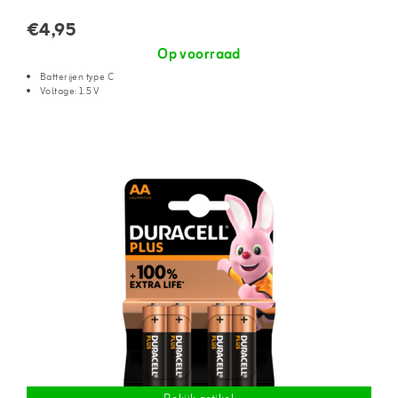
€4,95
Op voorraad
Batterijen type C
Voltage: 1.5 V