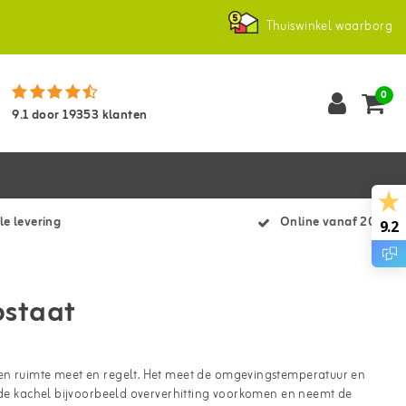
Thuiswinkel waarborg
0
9.1
door
19353
klanten
le levering
Online vanaf 2007
9.2
ostaat
een ruimte meet en regelt. Het meet de omgevingstemperatuur en
n de kachel bijvoorbeeld oververhitting voorkomen en neemt de