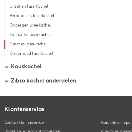
Uitzetten laserkachel
Verplaatsen laserkachel
Opbergen laserkachel
Foutcodes laserkachel
Functies laserkachel
Onderhoud laserkachel
Kouskachel
Zibro kachel onderdelen
Klantenservice
Contact klantenservice
Garantie en repar
Bestellen, wijzigen of annuleren
Algemene voorw