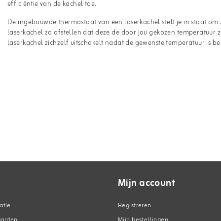
efficiëntie van de kachel toe.
De ingebouwde thermostaat van een laserkachel stelt je in staat om z
laserkachel zo afstellen dat deze de door jou gekozen temperatuur z
laserkachel zichzelf uitschakelt nadat de gewenste temperatuur is ber
Mijn account
atie
Registreren
aarden
Mijn bestellingen