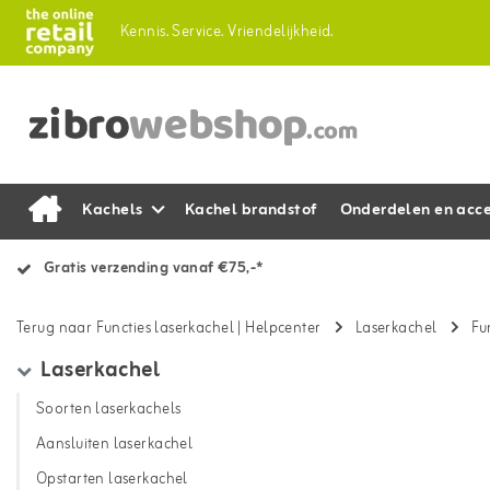
Kennis.
Service.
Vriendelijkheid.
Kachels
Kachel brandstof
Onderdelen en acce
Gratis verzending vanaf €75,-*
Terug naar Functies laserkachel
|
Helpcenter
Laserkachel
Fu
Laserkachel
Soorten laserkachels
Aansluiten laserkachel
Opstarten laserkachel