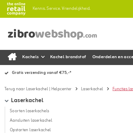
Kennis.
Service.
Vriendelijkheid.
Kachels
Kachel brandstof
Onderdelen en acce
Gratis verzending vanaf €75,-*
Terug naar Laserkachel
|
Helpcenter
Laserkachel
Functies l
Laserkachel
Soorten laserkachels
Aansluiten laserkachel
Opstarten laserkachel