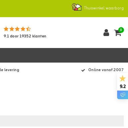
Thuiswinkel waarborg
0
9.1
door
19352
klanten
le levering
Online vanaf 2007
9.2