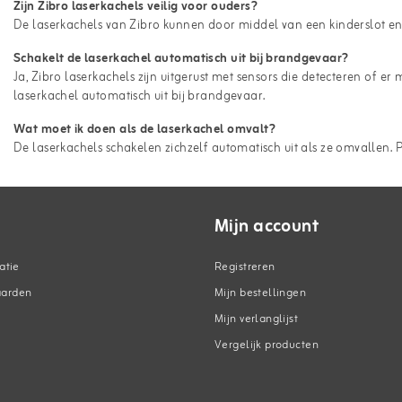
Zijn Zibro laserkachels veilig voor ouders?
De laserkachels van Zibro kunnen door middel van een kinderslot en
Schakelt de laserkachel automatisch uit bij brandgevaar?
Ja, Zibro laserkachels zijn uitgerust met sensors die detecteren of 
laserkachel automatisch uit bij brandgevaar.
Wat moet ik doen als de laserkachel omvalt?
De laserkachels schakelen zichzelf automatisch uit als ze omvallen. P
Mijn account
atie
Registreren
aarden
Mijn bestellingen
Mijn verlanglijst
Vergelijk producten
n