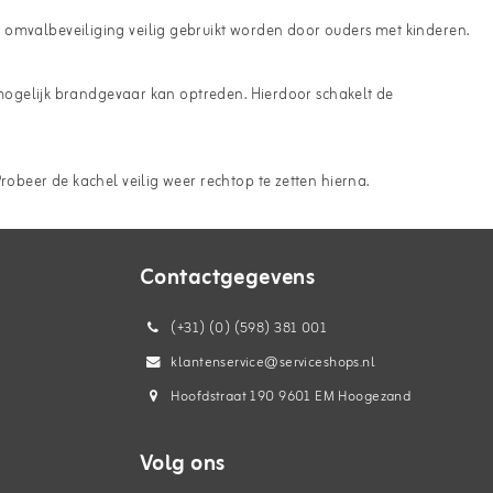
 omvalbeveiliging veilig gebruikt worden door ouders met kinderen.
er mogelijk brandgevaar kan optreden. Hierdoor schakelt de
robeer de kachel veilig weer rechtop te zetten hierna.
Contactgegevens
(+31) (0) (598) 381 001
klantenservice@serviceshops.nl
Hoofdstraat 190 9601 EM Hoogezand
Volg ons