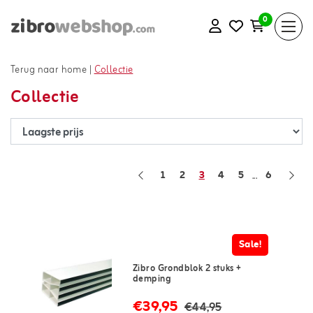
0
Terug naar home
|
Collectie
Collectie
1
2
3
4
5
6
...
Sale!
Zibro Grondblok 2 stuks +
demping
€39,95
€44,95