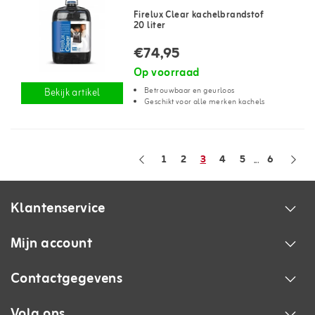
Firelux Clear kachelbrandstof
20 liter
€74,95
Op voorraad
Betrouwbaar en geurloos
Bekijk artikel
Geschikt voor alle merken kachels
1
2
3
4
5
6
...
Klantenservice
Mijn account
Contactgegevens
Volg ons