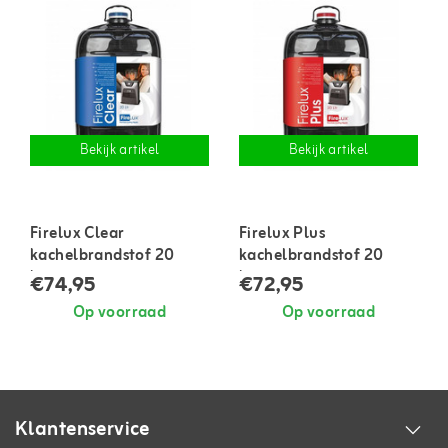
Bekijk artikel
Bekijk artikel
Firelux Clear
Firelux Plus
kachelbrandstof 20
kachelbrandstof 20
liter
liter
€74,95
€72,95
Op voorraad
Op voorraad
Klantenservice