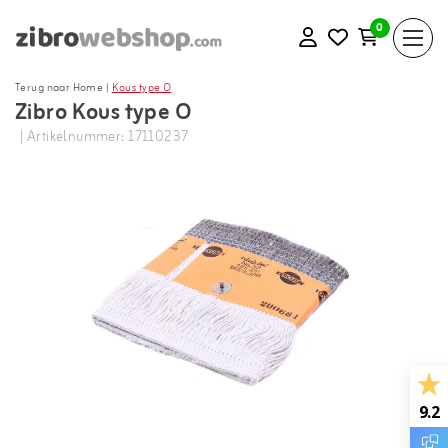
0
Terug naar Home
|
Kous type O
Zibro Kous type O
| Artikelnummer: 17110237
9.2