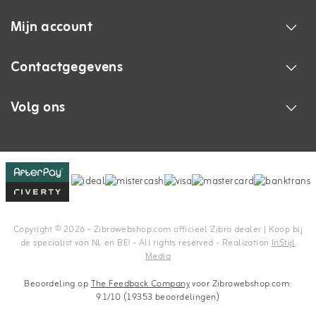
Mijn account
Contactgegevens
Volg ons
Copyright © 2026 - Zibrowebshop.com officieel Zibro dealer | Koop bij
de specialist van NL en BE! - All rights reserved - Realization
InStijl
Media
Beoordeling op
The Feedback Company
voor Zibrowebshop.com:
9.1/10 (19353 beoordelingen)