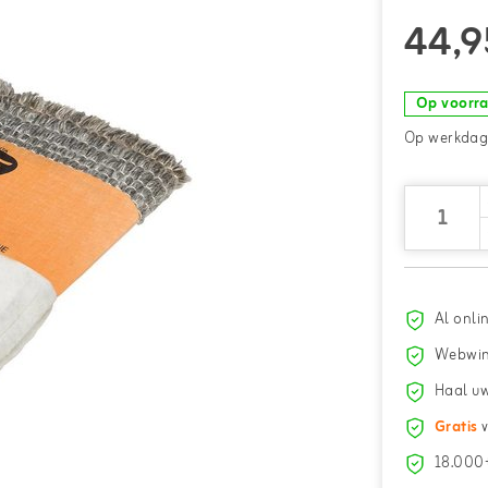
44,9
Op voorr
Op werkdage
Al onli
Webwin
Haal uw
Gratis
v
18.000+