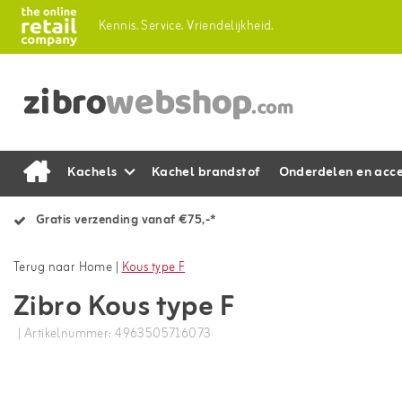
Kennis.
Service.
Vriendelijkheid.
Kachels
Kachel brandstof
Onderdelen en acce
Gratis verzending vanaf €75,-*
Terug naar Home
|
Kous type F
Zibro Kous type F
| Artikelnummer: 4963505716073