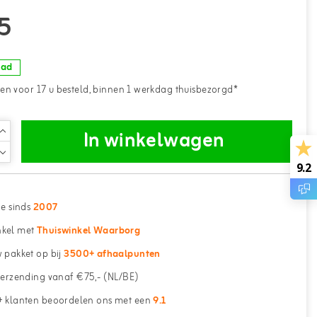
5
aad
n voor 17 u besteld, binnen 1 werkdag thuisbezorgd*
In winkelwagen
9.2
ne sinds
2007
kel met
Thuiswinkel Waarborg
 pakket op bij
3500+ afhaalpunten
erzending vanaf €75,- (NL/BE)
 klanten beoordelen ons met een
9.1