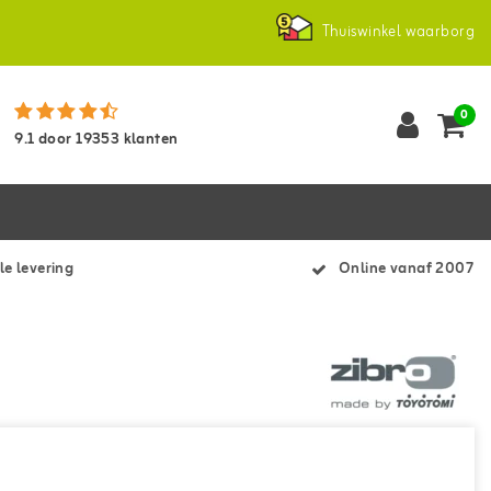
Thuiswinkel waarborg
0
9.1
door
19353
klanten
le levering
Online vanaf 2007