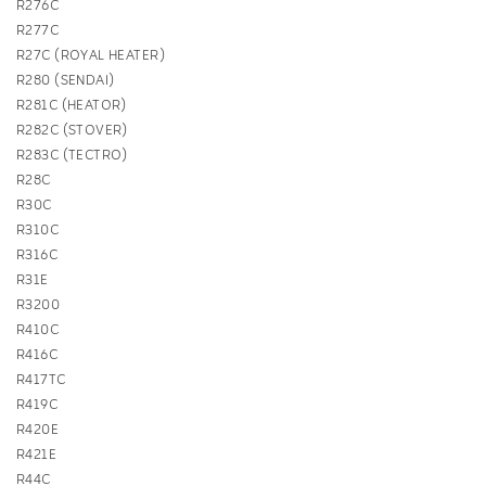
R276C
R277C
R27C (ROYAL HEATER)
R280 (SENDAI)
R281C (HEATOR)
R282C (STOVER)
R283C (TECTRO)
R28C
R30C
R310C
R316C
R31E
R3200
R410C
R416C
R417TC
R419C
R420E
R421E
R44C