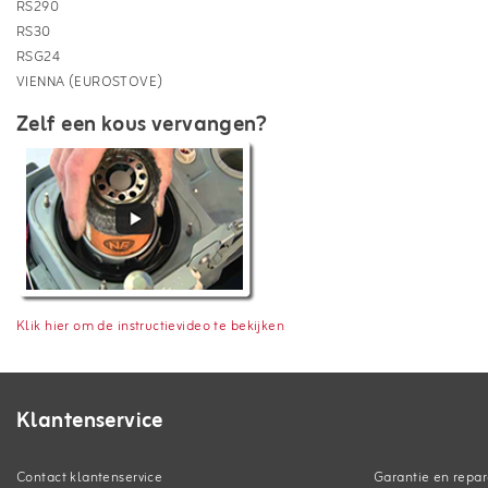
RS290
RS30
RSG24
VIENNA (EUROSTOVE)
Zelf een kous vervangen?
Klik hier om de instructievideo te bekijken
Klantenservice
Contact klantenservice
Garantie en repar