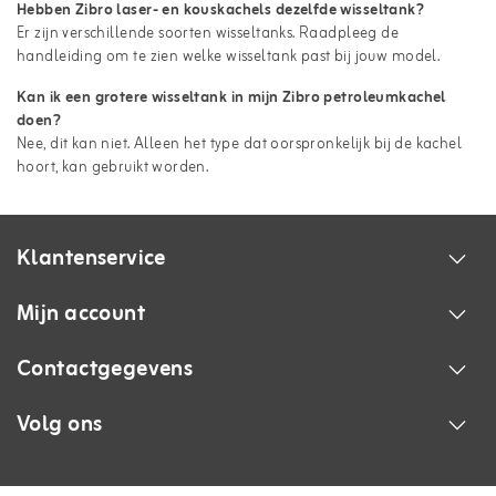
Hebben Zibro laser- en kouskachels dezelfde wisseltank?
Er zijn verschillende soorten wisseltanks. Raadpleeg de
handleiding om te zien welke wisseltank past bij jouw model.
Kan ik een grotere wisseltank in mijn Zibro petroleumkachel
doen?
Nee, dit kan niet. Alleen het type dat oorspronkelijk bij de kachel
hoort, kan gebruikt worden.
Klantenservice
Mijn account
Contactgegevens
Volg ons