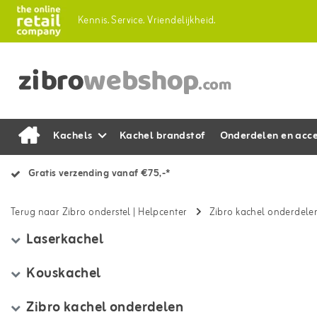
Kennis.
Service.
Vriendelijkheid.
Kachels
Kachel brandstof
Onderdelen en acce
Gratis verzending vanaf €75,-*
Terug naar Zibro onderstel
|
Helpcenter
Zibro kachel onderdele
Laserkachel
Kouskachel
Zibro kachel onderdelen