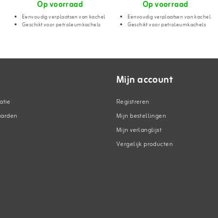
Op voorraad
Op voorraad
Eenvoudig verplaatsen van kachel
Eenvoudig verplaatsen van kachel
Geschikt voor petroleumkachels
Geschikt voor petroleumkachels
Mijn account
atie
Registreren
aarden
Mijn bestellingen
Mijn verlanglijst
Vergelijk producten
n