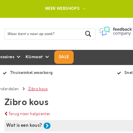
MEER WEBSHOPS
ssoires
Klimaat
SALE
Thuiswinkel waarborg
Snel
onderdelen
Zibro kous
Zibro kous
Terug naar helpcenter
Wat is een kous?