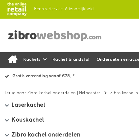
Kennis.
Service.
Vriendelijkheid.
Kachels
Kachel brandstof
Onderdelen en acce
Gratis verzending vanaf €75,-*
Terug naar Zibro kachel onderdelen
|
Helpcenter
Zibro kachel 
Laserkachel
Kouskachel
Zibro kachel onderdelen