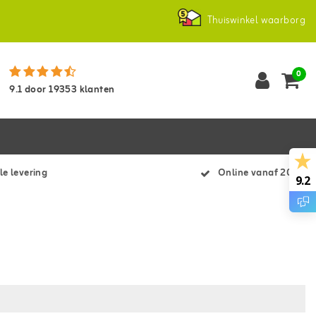
Thuiswinkel waarborg
0
9.1
door
19353
klanten
le levering
Online vanaf 2007
9.2