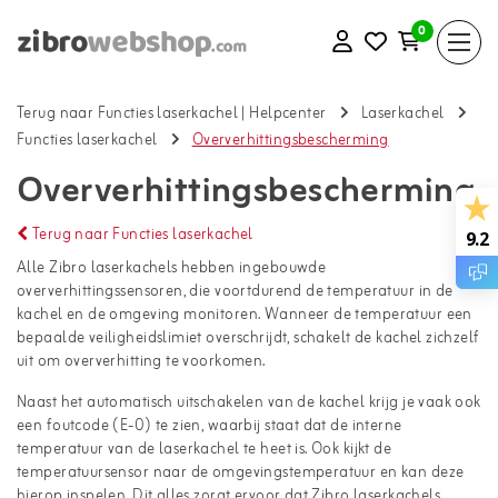
0
Terug naar Functies laserkachel
|
Helpcenter
Laserkachel
Functies laserkachel
Oververhittingsbescherming
Oververhittingsbescherming
Terug naar Functies laserkachel
9.2
Alle Zibro laserkachels hebben ingebouwde
oververhittingssensoren, die voortdurend de temperatuur in de
kachel en de omgeving monitoren. Wanneer de temperatuur een
bepaalde veiligheidslimiet overschrijdt, schakelt de kachel zichzelf
uit om oververhitting te voorkomen.
Naast het automatisch uitschakelen van de kachel krijg je vaak ook
een foutcode (E-0) te zien, waarbij staat dat de interne
temperatuur van de laserkachel te heet is. Ook kijkt de
temperatuursensor naar de omgevingstemperatuur en kan deze
hierop inspelen. Dit alles zorgt ervoor dat Zibro laserkachels