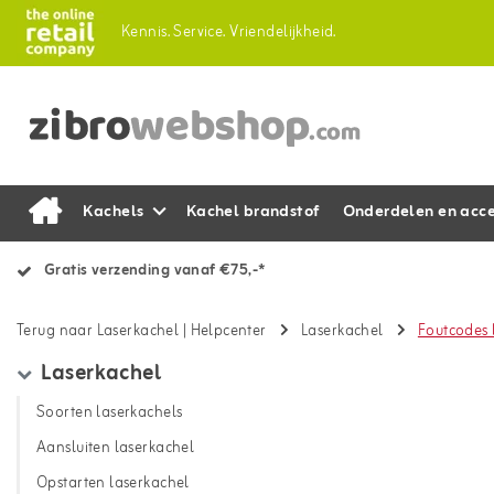
Kennis.
Service.
Vriendelijkheid.
Kachels
Kachel brandstof
Onderdelen en acce
Gratis verzending vanaf €75,-*
Terug naar Laserkachel
|
Helpcenter
Laserkachel
Foutcodes 
Laserkachel
Soorten laserkachels
Aansluiten laserkachel
Opstarten laserkachel