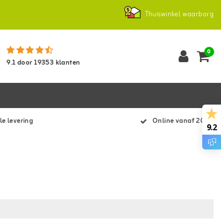
Thuiswinkel waarborg
0
9.1
door
19353
klanten
le levering
Online vanaf 2007
9.2