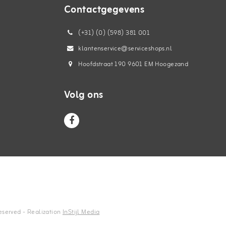
Contactgegevens
(+31) (0) (598) 381 001
klantenservice@serviceshops.nl
Hoofdstraat 190 9601 EM Hoogezand
Volg ons
reserved - Realization
InStijl Media