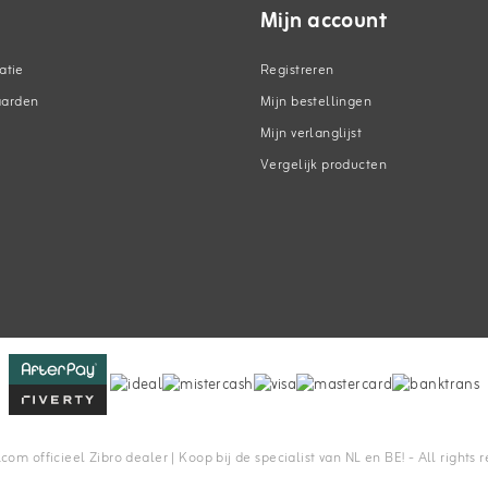
Mijn account
atie
Registreren
aarden
Mijn bestellingen
Mijn verlanglijst
Vergelijk producten
n
m officieel Zibro dealer | Koop bij de specialist van NL en BE! - All rights 