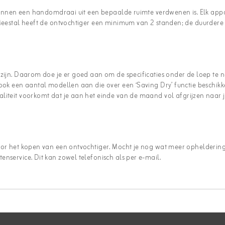
t binnen een handomdraai uit een bepaalde ruimte verdwenen is. Elk app
 Meestal heeft de ontvochtiger een minimum van 2 standen; de duurdere
 zijn. Daarom doe je er goed aan om de specificaties onder de loep te
 ook een aantal modellen aan die over een ‘Saving Dry’ functie beschikk
aliteit voorkomt dat je aan het einde van de maand vol afgrijzen naar 
voor het kopen van een ontvochtiger. Mocht je nog wat meer opheldering
nservice. Dit kan zowel telefonisch als per e-mail.