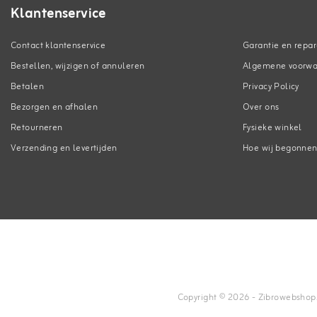
Klantenservice
Contact klantenservice
Garantie en repar
Bestellen, wijzigen of annuleren
Algemene voorw
Betalen
Privacy Policy
Bezorgen en afhalen
Over ons
Retourneren
Fysieke winkel
Verzending en levertijden
Hoe wij begonne
Copyright © 2026 - Zibrowebshop.co