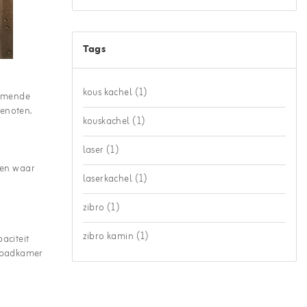
Tags
kous kachel
(1)
komende
genoten.
kouskachel
(1)
laser
(1)
ken waar
laserkachel
(1)
zibro
(1)
zibro kamin
(1)
aciteit
e badkamer