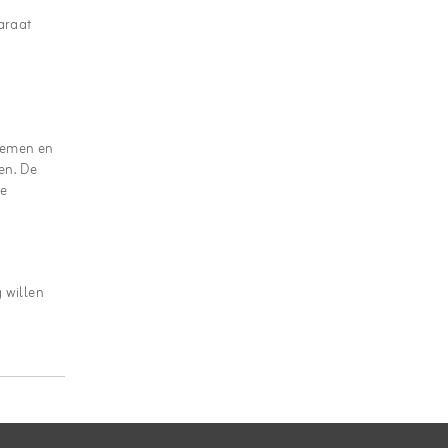
araat
 nemen en
en. De
je
 willen