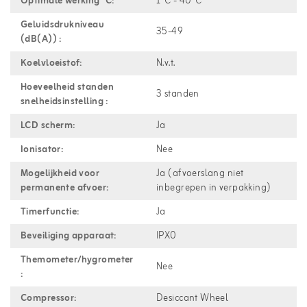
Optimale werking °C:
1°C - 40°C
Geluidsdrukniveau
35-49
(dB(A)) :
Koelvloeistof:
N.v.t.
Hoeveelheid standen
3 standen
snelheidsinstelling :
LCD scherm:
Ja
Ionisator:
Nee
Mogelijkheid voor
Ja (afvoerslang niet
permanente afvoer:
inbegrepen in verpakking)
Timerfunctie:
Ja
Beveiliging apparaat:
IPX0
Themometer/hygrometer
Nee
:
Compressor:
Desiccant Wheel