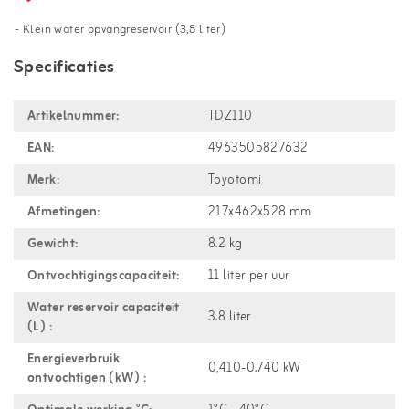
- Klein water opvangreservoir (3,8 liter)
Specificaties
Artikelnummer:
TDZ110
EAN:
4963505827632
Merk:
Toyotomi
Afmetingen:
217x462x528 mm
Gewicht:
8.2 kg
Ontvochtigingscapaciteit:
11 liter per uur
Water reservoir capaciteit
3.8 liter
(L) :
Energieverbruik
0,410-0.740 kW
ontvochtigen (kW) :