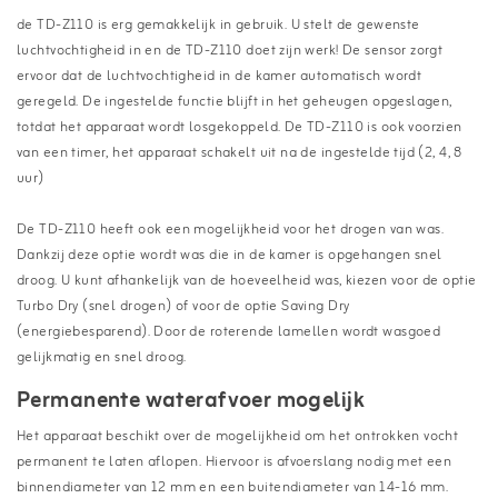
de TD-Z110 is erg gemakkelijk in gebruik. U stelt de gewenste
luchtvochtigheid in en de TD-Z110 doet zijn werk! De sensor zorgt
ervoor dat de luchtvochtigheid in de kamer automatisch wordt
geregeld. De ingestelde functie blijft in het geheugen opgeslagen,
totdat het apparaat wordt losgekoppeld. De TD-Z110 is ook voorzien
van een timer, het apparaat schakelt uit na de ingestelde tijd (2, 4, 8
uur)
De TD-Z110 heeft ook een mogelijkheid voor het drogen van was.
Dankzij deze optie wordt was die in de kamer is opgehangen snel
droog. U kunt afhankelijk van de hoeveelheid was, kiezen voor de optie
Turbo Dry (snel drogen) of voor de optie Saving Dry
(energiebesparend). Door de roterende lamellen wordt wasgoed
gelijkmatig en snel droog.
Permanente waterafvoer mogelijk
Het apparaat beschikt over de mogelijkheid om het ontrokken vocht
permanent te laten aflopen. Hiervoor is afvoerslang nodig met een
binnendiameter van 12 mm en een buitendiameter van 14-16 mm.