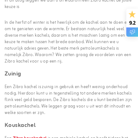
In dit blog leggen we aan u uit waarom een Zibro kachel de juiste
keuze is
In de herfst of winter is het heerlijk om de kachel aan te doen en
9.2
om te genieten van de warmte. Er bestaan natuurlijk heel veel
diverse merken kachels, daarom is het misschien lastig om een
keuze te maken tussen het brede aanbod. Wel kunnen we u
natuurlijk advies geven. Het beste merk petroleumkachels is
namelijk Zibro. Waarom? We zetten graag de voordelen van een
Zibro kachel voor u op een rij.
Zuinig
Een Zibro kachel is zuinig in gebruik en heeft weinig onderhoud
nodig. Hierdoor kunt u in tegenstelling tot andere merken kachels
flink veel geld besparen. De Zibro kachels die u kunt bestellen zijn
petroleumkachels. We leggen graag voor u uit wat dit inhoudt en
welke soorten er zijn.
Kouskachel