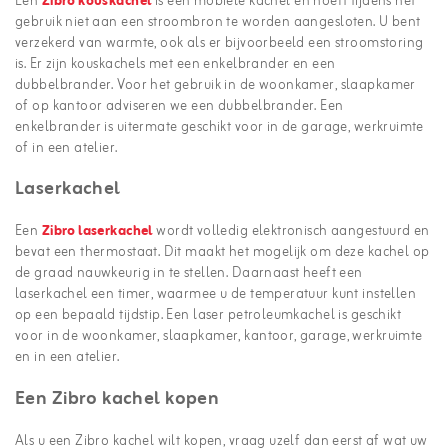
Een
Zibro kouskachel
is een mobiele kachel en hoeft tijdens het
gebruik niet aan een stroombron te worden aangesloten. U bent
verzekerd van warmte, ook als er bijvoorbeeld een stroomstoring
is. Er zijn kouskachels met een enkelbrander en een
dubbelbrander. Voor het gebruik in de woonkamer, slaapkamer
of op kantoor adviseren we een dubbelbrander. Een
enkelbrander is uitermate geschikt voor in de garage, werkruimte
of in een atelier.
Laserkachel
Een
Zibro laserkachel
wordt volledig elektronisch aangestuurd en
bevat een thermostaat. Dit maakt het mogelijk om deze kachel op
de graad nauwkeurig in te stellen. Daarnaast heeft een
laserkachel een timer, waarmee u de temperatuur kunt instellen
op een bepaald tijdstip. Een laser petroleumkachel is geschikt
voor in de woonkamer, slaapkamer, kantoor, garage, werkruimte
en in een atelier.
Een Zibro kachel kopen
Als u een Zibro kachel wilt kopen, vraag uzelf dan eerst af wat uw