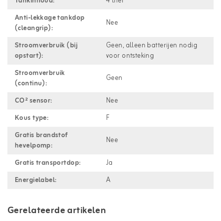
Tankinhoud:
4 liter
Anti-lekkage tankdop
Nee
(cleangrip):
Stroomverbruik (bij
Geen, alleen batterijen nodig
opstart):
voor ontsteking
Stroomverbruik
Geen
(continu):
CO² sensor:
Nee
Kous type:
F
Gratis brandstof
Nee
hevelpomp:
Gratis transportdop:
Ja
Energielabel:
A
Gerelateerde artikelen