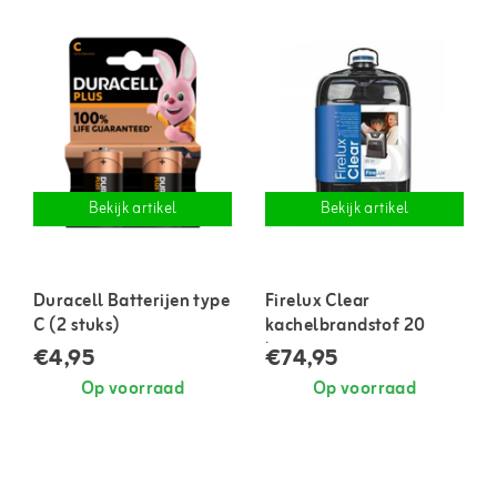
Bekijk artikel
Bekijk artikel
Duracell Batterijen type
Firelux Clear
C (2 stuks)
kachelbrandstof 20
liter
€4,95
€74,95
Op voorraad
Op voorraad