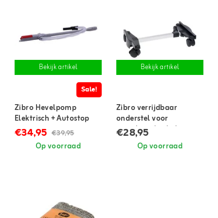
Bekijk artikel
Bekijk artikel
Sale!
Zibro Hevelpomp
Zibro verrijdbaar
Elektrisch + Autostop
onderstel voor
petroleumkachels
€34,95
€28,95
€39,95
Op voorraad
Op voorraad