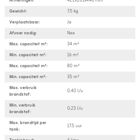
Afmetingen:
422x281x446 mm
Gewicht:
7.5 kg
Verplaatsbaar:
Ja
Afvoer nodig:
Nee
Max. capaciteit m²:
34 m²
Min. capaciteit m²:
16 m²
Max. capaciteit m³:
80 m³
Min. capaciteit m³:
35 m³
Max. verbruik
0.40 l/u
brandstof:
Min. verbruik
0.23 l/u
brandstof:
Max. brandtijd per
17.5 uur
tank: