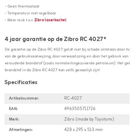
- Geen thermostaat
- Temperatuur niet regelbaar
- Meer reuk t.o.v.
Zibro laserkachel
4 jaar garantie op de Zibro RC 4027*
De garantie op de Zibro RC 4027 geldt niet bij schade ontstaan door han
van de gebruiksaanwijzing, door verwaarlozing en door het gebruik van ve
verouderde brandstof (zoals normale/ongezuiverde petroleum). Het gebru
brandstof in de Zibro RC 4027 kan zelfs gevaarlijk zijn!
Specificaties
Artikelnummer:
RC-4027
EAN:
4963505711726
Merk:
Zibro (made by Toyotomi)
Afmetingen:
428 x 295 x 513 mm