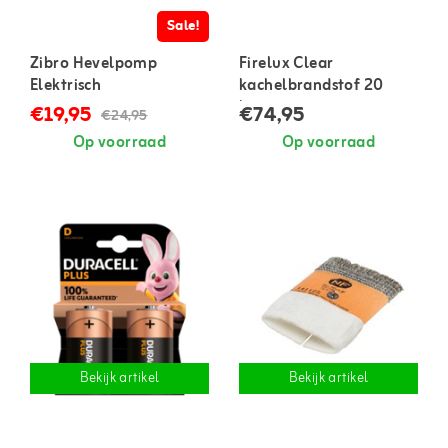
Sale!
Zibro Hevelpomp
Firelux Clear
Elektrisch
kachelbrandstof 20
liter
€19,95
€74,95
€24,95
Op voorraad
Op voorraad
Bekijk artikel
Bekijk artikel