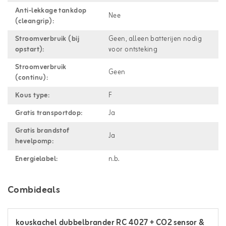
Anti-lekkage tankdop
Nee
(cleangrip):
Stroomverbruik (bij
Geen, alleen batterijen nodig
opstart):
voor ontsteking
Stroomverbruik
Geen
(continu):
Kous type:
F
Gratis transportdop:
Ja
Gratis brandstof
Ja
hevelpomp:
Energielabel:
n.b.
Combideals
kouskachel dubbelbrander RC 4027 + CO2 sensor &