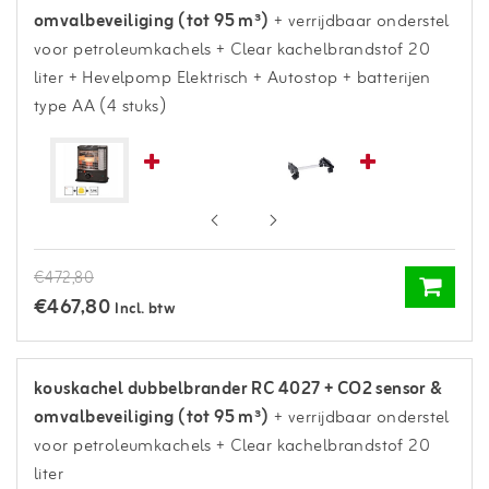
omvalbeveiliging (tot 95 m³)
+ verrijdbaar onderstel
voor petroleumkachels
+ Clear kachelbrandstof 20
liter
+ Hevelpomp Elektrisch + Autostop
+ batterijen
type AA (4 stuks)
€472,80
€467,80
Incl. btw
kouskachel dubbelbrander RC 4027 + CO2 sensor &
omvalbeveiliging (tot 95 m³)
+ verrijdbaar onderstel
voor petroleumkachels
+ Clear kachelbrandstof 20
liter