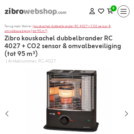
0
Terug naar Home
|
kouskachel dubbelbrander RC 4027 + CO2 sensor &
omvalbeveiliging (tot 95 m³)
Zibro kouskachel dubbelbrander RC
4027 + CO2 sensor & omvalbeveiliging
(tot 95 m³)
| Artikelnummer: RC-4027