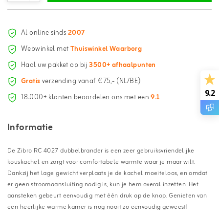
Al online sinds
2007
Webwinkel met
Thuiswinkel Waarborg
Haal uw pakket op bij
3500+ afhaalpunten
Gratis
verzending vanaf €75,- (NL/BE)
9.2
18.000+ klanten beoordelen ons met een
9.1
Informatie
De Zibro RC 4027 dubbelbrander is een zeer gebruiksvriendelijke
kouskachel en zorgt voor comfortabele warmte waar je maar wilt.
Dankzij het lage gewicht verplaats je de kachel moeiteloos, en omdat
er geen stroomaansluiting nodig is, kun je hem overal inzetten. Het
aansteken gebeurt eenvoudig met één druk op de knop. Genieten van
een heerlijke warme kamer is nog nooit zo eenvoudig geweest!