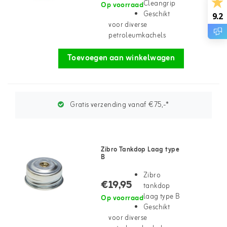
Cleangrip
Op voorraad
Geschikt
9.2
voor diverse
petroleumkachels
Toevoegen aan winkelwagen
Gratis verzending vanaf €75,-*
Zibro Tankdop Laag type
B
Zibro
€19,95
tankdop
laag type B
Op voorraad
Geschikt
voor diverse