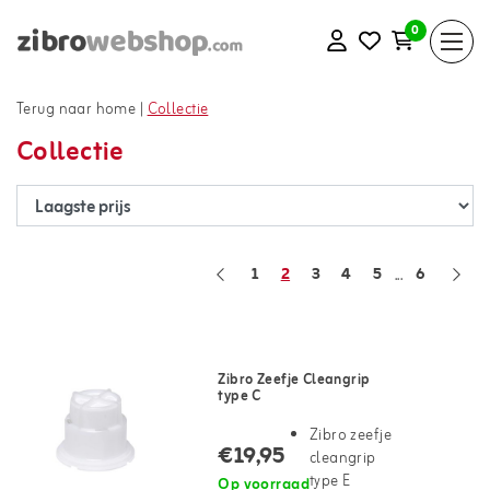
0
Terug naar home
|
Collectie
Collectie
1
2
3
4
5
6
...
Zibro Zeefje Cleangrip
type C
Zibro zeefje
€19,95
cleangrip
type E
Op voorraad