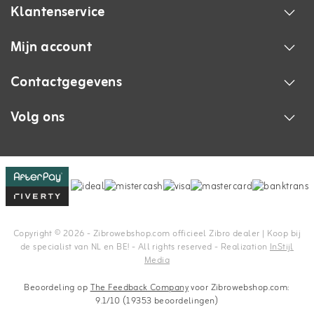
Klantenservice
Mijn account
Contactgegevens
Volg ons
Copyright © 2026 - Zibrowebshop.com officieel Zibro dealer | Koop bij
de specialist van NL en BE! - All rights reserved - Realization
InStijl
Media
Beoordeling op
The Feedback Company
voor Zibrowebshop.com:
9.1/10 (19353 beoordelingen)