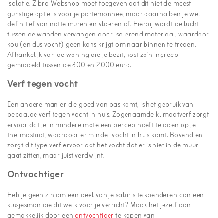
isolatie. Zibro Webshop moet toegeven dat dit niet de meest
gunstige optie is voor je portemonnee, maar daarna ben je wel
definitief van natte muren en vloeren af. Hierbij wordt de lucht
tussen de wanden vervangen door isolerend materiaal, waardoor
kou (en dus vocht) geen kans krijgt om naar binnen te treden.
Afhankelijk van de woning die je bezit, kost zo’n ingreep
gemiddeld tussen de 800 en 2000 euro.
Verf tegen vocht
Een andere manier die goed van pas komt, is het gebruik van
bepaalde verf tegen vocht in huis. Zogenaamde klimaatverf zorgt
ervoor dat je in mindere mate een beroep hoeft te doen op je
thermostaat, waardoor er minder vocht in huis komt. Bovendien
zorgt dit type verf ervoor dat het vocht dat er is niet in de muur
gaat zitten, maar juist verdwijnt.
Ontvochtiger
Heb je geen zin om een deel van je salaris te spenderen aan een
klusjesman die dit werk voor je verricht? Maak het jezelf dan
gemakkelijk door een
ontvochtiger
te kopen van