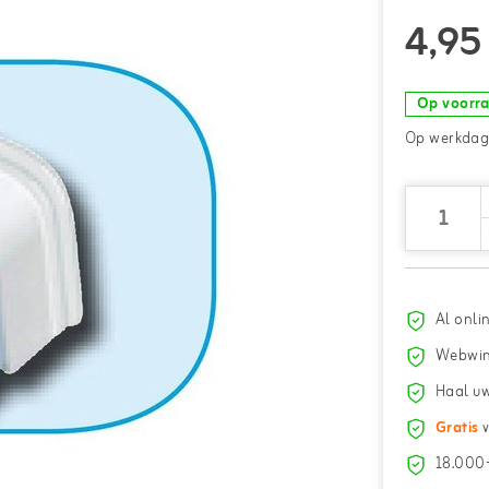
4,95
Op voorr
Op werkdage
Al onli
Webwin
Haal uw
Gratis
v
18.000+