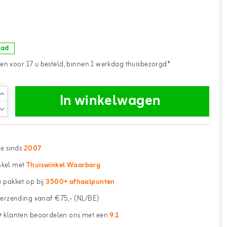
aad
n voor 17 u besteld, binnen 1 werkdag thuisbezorgd*
In winkelwagen
ne sinds
2007
kel met
Thuiswinkel Waarborg
 pakket op bij
3500+ afhaalpunten
erzending vanaf €75,- (NL/BE)
 klanten beoordelen ons met een
9.1