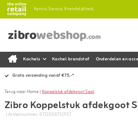
Kennis.
Service.
Vriendelijkheid.
Kachels
Kachel brandstof
Onderdelen en acce
Gratis verzending vanaf €75,-*
Terug naar Home
|
Koppelstuk afdekgoot Seal
Zibro Koppelstuk afdekgoot S
| Artikelnummer: 8713508731957