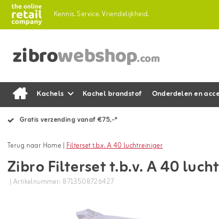
Kennis.
Service.
Vriendelijkheid.
Kachels
Kachel brandstof
Onderdelen en acce
Gratis verzending vanaf €75,-*
Terug naar Home
|
Filterset t.b.v. A 40 luchtreiniger
Zibro Filterset t.b.v. A 40 luch
| Artikelnummer: 8713508726427