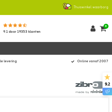
Thuiswinkel waarborg
0
9.1
door
19353
klanten
le levering
Online vanaf 2007
9.2