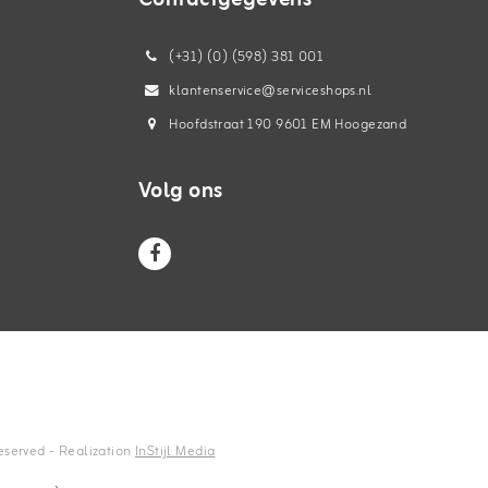
(+31) (0) (598) 381 001
klantenservice@serviceshops.nl
Hoofdstraat 190 9601 EM Hoogezand
Volg ons
reserved - Realization
InStijl Media