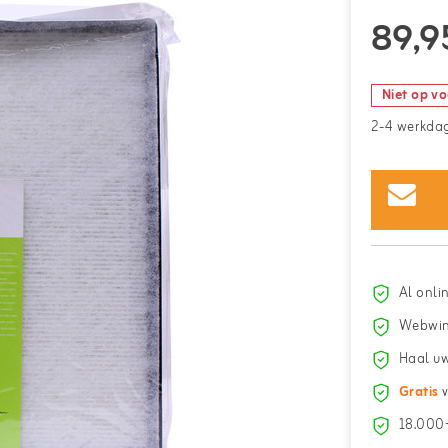
89,9
Niet op v
2-4 werkda
Al onli
Webwin
Haal uw
Gratis
v
18.000+