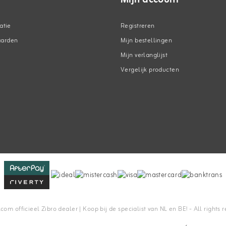
atie
Registreren
aarden
Mijn bestellingen
Mijn verlanglijst
Vergelijk producten
n
m officieel Zibro dealer | Koop bij de specialist van NL en BE! - All rights 