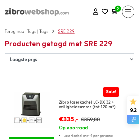
0
Terug naar Tags
|
Tags
SRE 229
Producten getagd met SRE 229
Sale!
Zibro laserkachel LC-DX 32 +
veiligheidssensor (tot 120 m³)
9.2
€335,-
€359,00
Op voorraad
Laserkachel met 4 jaar garantie