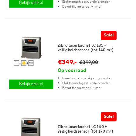
Elektronisch gestuurde brander
Bekijk artikel
Bevat thermostaat + timer
Sale!
Zibro laserkachel LC 135 +
veiligheidssensor (tot 140 m³)
€349,-
€399,00
Op voorraad
Laserkachel met 4 jaar garantie
Elektronisch gestuurde brander
Bekijk artikel
Bevat thermostaat + timer
Sale!
Zibro laserkachel LC 140 +
veiligheidssensor (tot 170 m³)