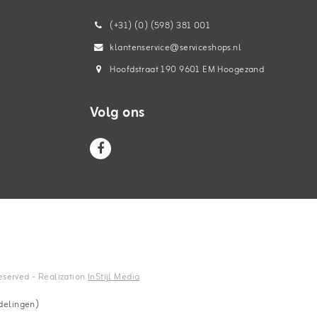
(+31) (0) (598) 381 001
klantenservice@serviceshops.nl
Hoofdstraat 190 9601 EM Hoogezand
Volg ons
reserved - Realization
InStijl Media
delingen)