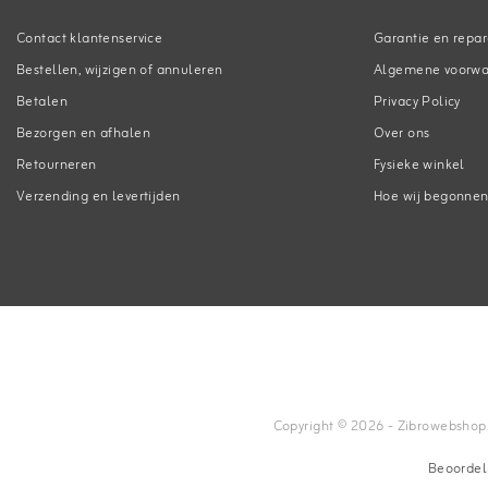
Contact klantenservice
Garantie en repar
Bestellen, wijzigen of annuleren
Algemene voorw
Betalen
Privacy Policy
Bezorgen en afhalen
Over ons
Retourneren
Fysieke winkel
Verzending en levertijden
Hoe wij begonne
Copyright © 2026 - Zibrowebshop.co
Beoordel