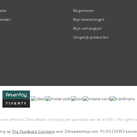
atie
Registreren
aarden
Mijn bestellingen
Mijn verlanglijst
Vergelijk producten
n
m officieel Zibro dealer | Koop bij de specialist van NL en BE! - All rights 
ing op
The Feedback Company
voor Zibrowebshop.com: 9.1/10 (19352 beoor