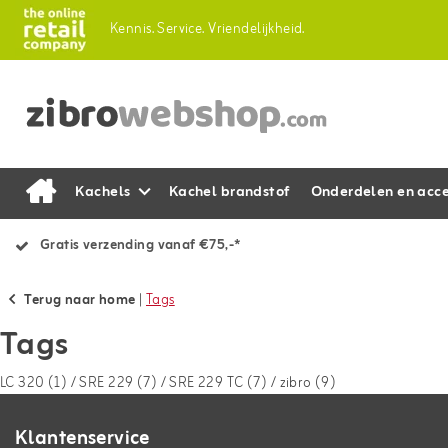
Kennis.
Service.
Vriendelijkheid.
Kachels
Kachel brandstof
Onderdelen en acce
Gratis verzending vanaf €75,-*
Terug naar home
|
Tags
Tags
LC 320
(1)
/
SRE 229
(7)
/
SRE 229 TC
(7)
/
zibro
(9)
Klantenservice