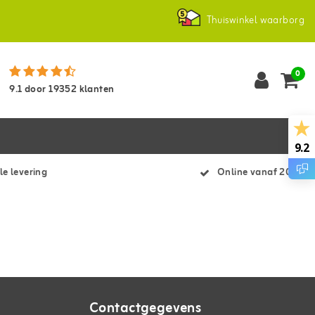
Thuiswinkel waarborg
0
9.1
door
19352
klanten
9.2
le levering
Online vanaf 2007
Contactgegevens