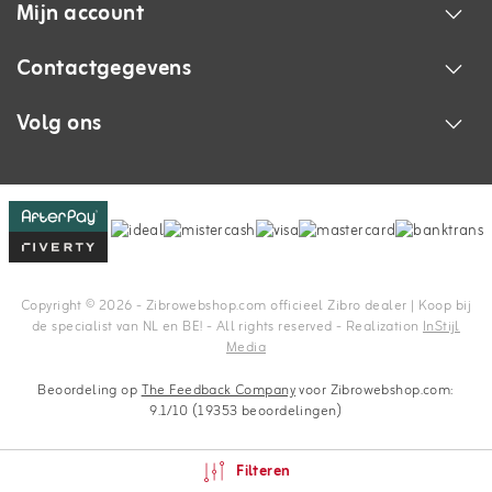
Mijn account
Contactgegevens
Volg ons
Copyright © 2026 - Zibrowebshop.com officieel Zibro dealer | Koop bij
de specialist van NL en BE! - All rights reserved - Realization
InStijl
Media
Beoordeling op
The Feedback Company
voor Zibrowebshop.com:
9.1/10 (19353 beoordelingen)
Filteren