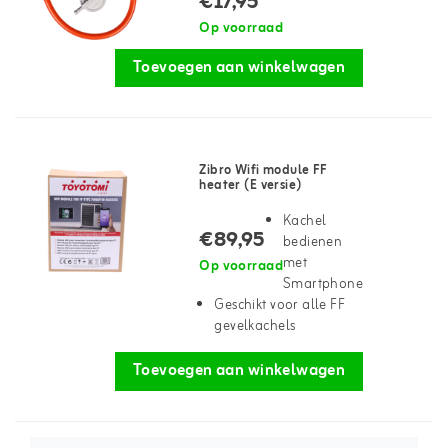
€17,95
Op voorraad
Toevoegen aan winkelwagen
Zibro Wifi module FF
heater (E versie)
Kachel
€89,95
bedienen
met
Op voorraad
Smartphone
Geschikt voor alle FF
gevelkachels
Toevoegen aan winkelwagen