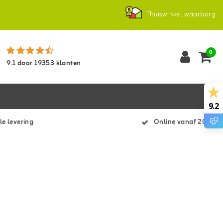
Thuiswinkel waarborg
0
9.1
door
19353
klanten
9.2
le levering
Online vanaf 2007