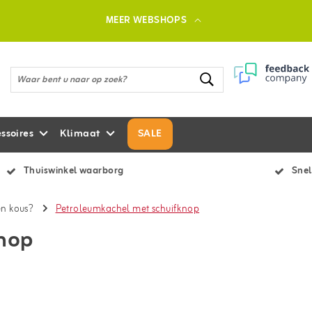
MEER WEBSHOPS
ssoires
Klimaat
SALE
Thuiswinkel waarborg
Snel
en kous?
Petroleumkachel met schuifknop
nop