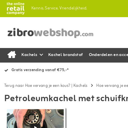
Kennis.
Service.
Vriendelijkheid.
Kachels
Kachel brandstof
Onderdelen en acce
Gratis verzending vanaf €75,-*
Terug naar Hoe vervang je een kous?
|
Kachels
Hoe vervang je e
Petroleumkachel met schuifk