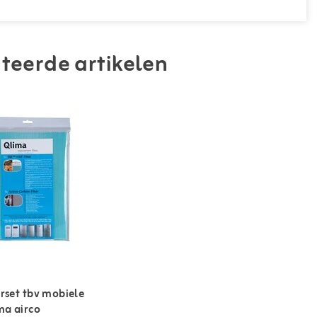
teerde artikelen
erset tbv mobiele
ma airco