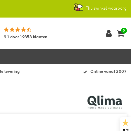
Thuiswinkel waarborg
0
9.1
door
19353
klanten
le levering
Online vanaf 2007
9.2