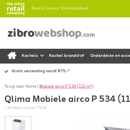
Kennis.
Service.
Vriendelijkheid.
Kachels
Kachel brandstof
Onderdelen en acce
Gratis verzending vanaf €75,-*
Terug naar Home
|
Mobiele airco P 534 (110 m³)
Qlima Mobiele airco P 534 (1
| Artikelnummer: P534