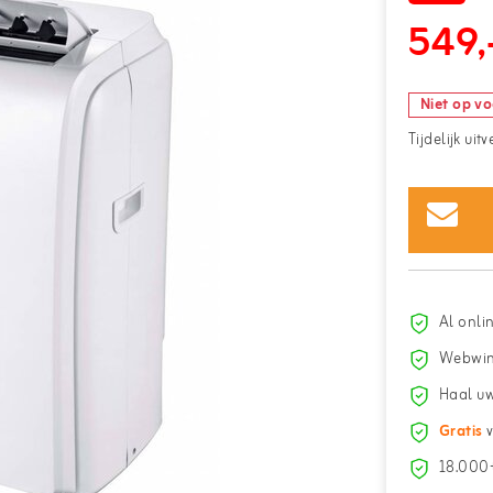
549,
Niet op v
Tijdelijk uit
Al onli
Webwin
Haal uw
Gratis
v
18.000+