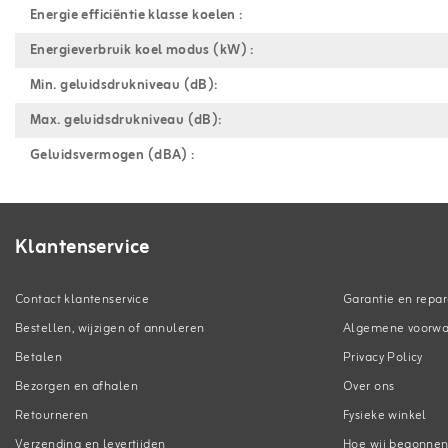
Energie efficiëntie klasse koelen :
Energieverbruik koel modus (kW) :
Min. geluidsdrukniveau (dB):
Max. geluidsdrukniveau (dB):
Geluidsvermogen (dBA) :
Klantenservice
Contact klantenservice
Garantie en repar
Bestellen, wijzigen of annuleren
Algemene voorw
Betalen
Privacy Policy
Bezorgen en afhalen
Over ons
Retourneren
Fysieke winkel
Verzending en levertijden
Hoe wij begonne