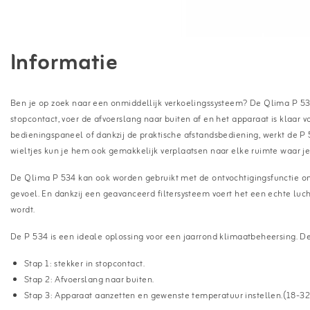
Informatie
Ben je op zoek naar een onmiddellijk verkoelingssysteem? De Qlima P 534 
stopcontact, voer de afvoerslang naar buiten af en het apparaat is klaar v
bedieningspaneel of dankzij de praktische afstandsbediening, werkt de P 5
wieltjes kun je hem ook gemakkelijk verplaatsen naar elke ruimte waar je
De Qlima P 534 kan ook worden gebruikt met de ontvochtigingsfunctie om 
gevoel. En dankzij een geavanceerd filtersysteem voert het een echte luc
wordt.
De P 534 is een ideale oplossing voor een jaarrond klimaatbeheersing. De
Stap 1: stekker in stopcontact.
Stap 2: Afvoerslang naar buiten.
Stap 3: Apparaat aanzetten en gewenste temperatuur instellen.(18-3