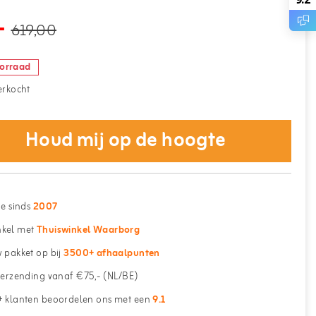
-
619,00
oorraad
verkocht
Houd mij op de hoogte
ne sinds
2007
kel met
Thuiswinkel Waarborg
 pakket op bij
3500+ afhaalpunten
erzending vanaf €75,- (NL/BE)
 klanten beoordelen ons met een
9.1