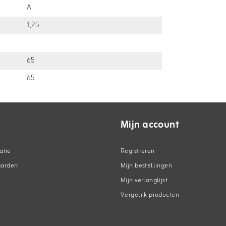
A
1,25
65
65
Mijn account
atie
Registreren
aarden
Mijn bestellingen
Mijn verlanglijst
Vergelijk producten
n