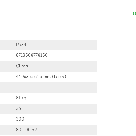
O
P534
8713508778150
Qlima
440x355x715 mm (lxbxh)
81 kg
36
300
80-100 m³