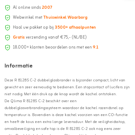
Al online sinds
2007
Webwinkel met
Thuiswinkel Waarborg
Haal uw pakket op bij
3500+ afhaalpunten
Gratis
verzending vanaf €75,- (NL/BE)
18.000+ klanten beoordelen ons met een
9.1
Informatie
Deze R 8128S C-2 dubbelglasbrander is bijzonder compact, licht van
gewicht en zeer eenvoudig te bedienen. Een stopcontact of lucifers zijn
niet nodig. Met één druk op de knop wordt de kachel ontstoken.
De Qlima R 8128S C-2 beschikt over een
dubbelglasverbrandingssysteem waardoor de kachel razendsnel op
temperatuur is. Bovendien is deze kachel voorzien van een CO-functie
en heeft de kous een extra lange levensduur. Met de veiligheidsstop,
omvalbeveiliging en safe top is de R 8128S C-2 ook nog eens zeer