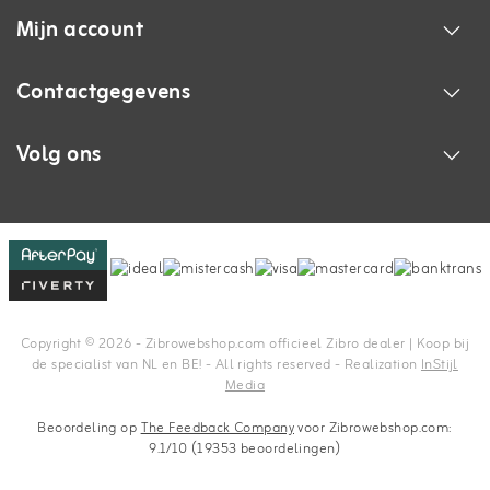
Mijn account
Contactgegevens
Volg ons
Copyright © 2026 - Zibrowebshop.com officieel Zibro dealer | Koop bij
de specialist van NL en BE! - All rights reserved - Realization
InStijl
Media
Beoordeling op
The Feedback Company
voor Zibrowebshop.com:
9.1/10 (19353 beoordelingen)