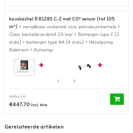
kouskachel R 8128S C-2 met CO² sensor (tot 105
m³)
+ verrijdbaar onderstel voor petroleumkachels
+
Clear kachelbrandstof 20 liter
+ Batterijen type C (2
stuks)
+ batterijen type AA (4 stuks)
+ Hevelpomp
Elektrisch + Autostop
€452,70
€447,70
Incl. btw
Gerelateerde artikelen