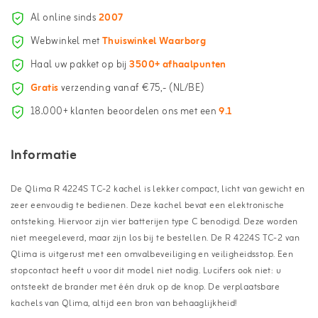
Al online sinds
2007
Webwinkel met
Thuiswinkel Waarborg
Haal uw pakket op bij
3500+ afhaalpunten
Gratis
verzending vanaf €75,- (NL/BE)
18.000+ klanten beoordelen ons met een
9.1
Informatie
De Qlima R 4224S TC-2 kachel is lekker compact, licht van gewicht en
zeer eenvoudig te bedienen. Deze kachel bevat een elektronische
ontsteking. Hiervoor zijn vier batterijen type C benodigd. Deze worden
niet meegeleverd, maar zijn los bij te bestellen. De R 4224S TC-2 van
Qlima is uitgerust met een omvalbeveiliging en veiligheidsstop. Een
stopcontact heeft u voor dit model niet nodig. Lucifers ook niet: u
ontsteekt de brander met één druk op de knop. De verplaatsbare
kachels van Qlima, altijd een bron van behaaglijkheid!