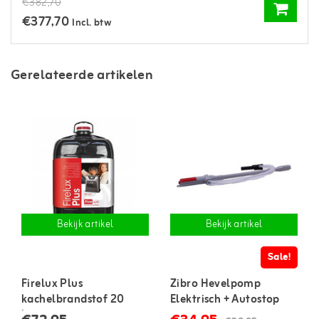
€382,70
€377,70
Incl. btw
Gerelateerde artikelen
Bekijk artikel
Bekijk artikel
Sale!
Firelux Plus
Zibro Hevelpomp
kachelbrandstof 20
Elektrisch + Autostop
liter