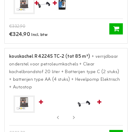
€332,90
€324,90
Incl. btw
kouskachel R 4224S TC-2 (tot 85 m³)
+ verrijdbaar
onderstel voor petroleumkachels
+ Clear
kachelbrandstof 20 liter
+ Batterijen type C (2 stuks)
+ batterijen type AA (4 stuks)
+ Hevelpomp Elektrisch
+ Autostop