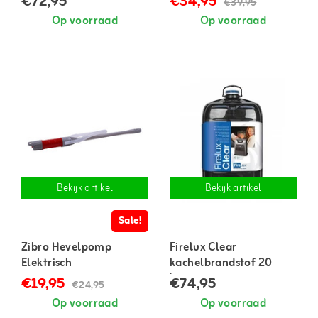
€72,95
€34,95
€39,95
Op voorraad
Op voorraad
Bekijk artikel
Bekijk artikel
Sale!
Zibro Hevelpomp
Firelux Clear
Elektrisch
kachelbrandstof 20
liter
€19,95
€74,95
€24,95
Op voorraad
Op voorraad