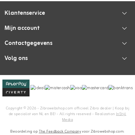
Klantenservice
Mijn account
Contactgegevens
Volg ons
Copyright © 2026 - Zibrowebshop.com officieel Zibro dealer | Koop bij
de specialist van NL en BE! - All rights reserved - Realization
InStijl
Media
Beoordeling op
The Feedback Company
voor Zibrowebshop.com: